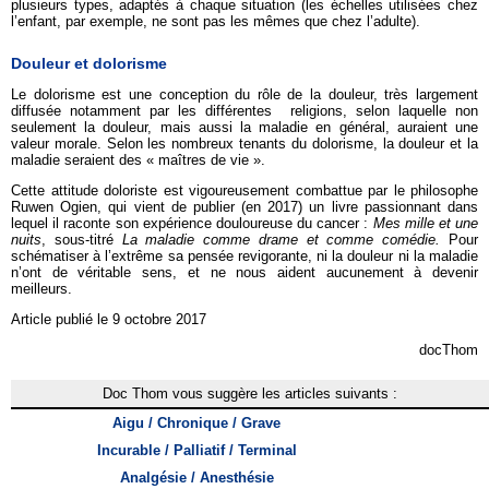
plusieurs types, adaptés à chaque situation (les échelles utilisées chez
l’enfant, par exemple, ne sont pas les mêmes que chez l’adulte).
Douleur et dolorisme
Le dolorisme est une conception du rôle de la douleur, très largement
diffusée notamment par les différentes religions, selon laquelle non
seulement la douleur, mais aussi la maladie en général, auraient une
valeur morale. Selon les nombreux tenants du dolorisme, la douleur et la
maladie seraient des « maîtres de vie ».
Cette attitude doloriste est vigoureusement combattue par le philosophe
Ruwen Ogien, qui vient de publier (en 2017) un livre passionnant dans
lequel il raconte son expérience douloureuse du cancer :
Mes mille et une
nuits
, sous-titré
La maladie comme drame et comme comédie.
Pour
schématiser à l’extrême sa pensée revigorante, ni la douleur ni la maladie
n’ont de véritable sens, et ne nous aident aucunement à devenir
meilleurs.
Article publié le 9 octobre 2017
docThom
Doc Thom vous suggère les articles suivants :
Aigu / Chronique / Grave
Incurable / Palliatif / Terminal
Analgésie / Anesthésie