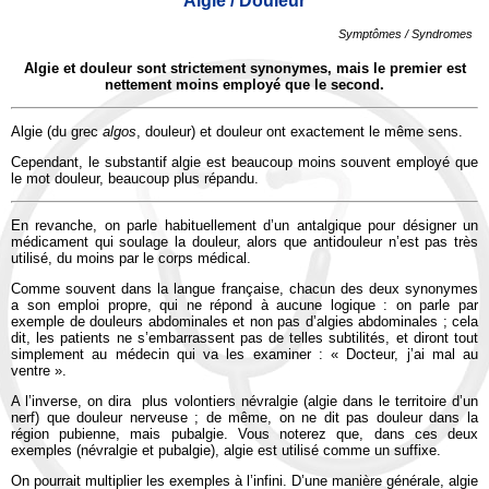
Algie / Douleur
Symptômes / Syndromes
Algie et douleur sont strictement synonymes, mais le premier est
nettement moins employé que le second.
Algie (du grec
algos
, douleur) et douleur ont exactement le même sens.
Cependant, le substantif algie est beaucoup moins souvent employé que
le mot douleur, beaucoup plus répandu.
En revanche, on parle habituellement d’un antalgique pour désigner un
médicament qui soulage la douleur, alors que antidouleur n’est pas très
utilisé, du moins par le corps médical.
Comme souvent dans la langue française, chacun des deux synonymes
a son emploi propre, qui ne répond à aucune logique : on parle par
exemple de douleurs abdominales et non pas d’algies abdominales ; cela
dit, les patients ne s’embarrassent pas de telles subtilités, et diront tout
simplement au médecin qui va les examiner : « Docteur, j’ai mal au
ventre ».
A l’inverse, on dira plus volontiers névralgie (algie dans le territoire d’un
nerf) que douleur nerveuse ; de même, on ne dit pas douleur dans la
région pubienne, mais pubalgie. Vous noterez que, dans ces deux
exemples (névralgie et pubalgie), algie est utilisé comme un suffixe.
On pourrait multiplier les exemples à l’infini. D’une manière générale, algie