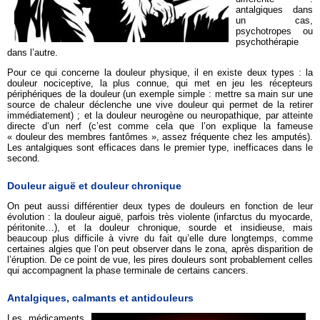
antalgiques dans
un cas,
psychotropes ou
psychothérapie
dans l’autre.
Pour ce qui concerne la douleur physique, il en existe deux types : la
douleur nociceptive, la plus connue, qui met en jeu les récepteurs
périphériques de la douleur (un exemple simple : mettre sa main sur une
source de chaleur déclenche une vive douleur qui permet de la retirer
immédiatement) ; et la douleur neurogène ou neuropathique, par atteinte
directe d’un nerf (c’est comme cela que l’on explique la fameuse
« douleur des membres fantômes », assez fréquente chez les amputés).
Les antalgiques sont efficaces dans le premier type, inefficaces dans le
second.
Douleur aiguë et douleur chronique
On peut aussi différentier deux types de douleurs en fonction de leur
évolution : la douleur aiguë, parfois très violente (infarctus du myocarde,
péritonite…), et la douleur chronique, sourde et insidieuse, mais
beaucoup plus difficile à vivre du fait qu’elle dure longtemps, comme
certaines algies que l’on peut observer dans le zona, après disparition de
l’éruption. De ce point de vue, les pires douleurs sont probablement celles
qui accompagnent la phase terminale de certains cancers.
Antalgiques, calmants et antidouleurs
Les médicaments