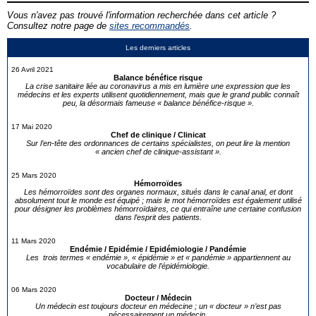
Vous n'avez pas trouvé l'information recherchée dans cet article ?
Consultez notre page de
sites recommandés
.
Les derniers articles
26 Avril 2021
Balance bénéfice risque
La crise sanitaire liée au coronavirus a mis en lumière une expression que les
médecins et les experts utilisent quotidiennement, mais que le grand public connaît
peu, la désormais fameuse « balance bénéfice-risque ».
17 Mai 2020
Chef de clinique / Clinicat
Sur l’en-tête des ordonnances de certains spécialistes, on peut lire la mention
« ancien chef de clinique-assistant ».
25 Mars 2020
Hémorroïdes
Les hémorroïdes sont des organes normaux, situés dans le canal anal, et dont
absolument tout le monde est équipé ; mais le mot hémorroïdes est également utilisé
pour désigner les problèmes hémorroïdaires, ce qui entraîne une certaine confusion
dans l’esprit des patients.
11 Mars 2020
Endémie / Epidémie / Epidémiologie / Pandémie
Les trois termes « endémie », « épidémie » et « pandémie » appartiennent au
vocabulaire de l’épidémiologie.
06 Mars 2020
Docteur / Médecin
Un médecin est toujours docteur en médecine ; un « docteur » n’est pas
nécessairement un médecin.