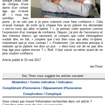
lorsque j’étais chef
de clinique, d’une
dame d’un certain
âge qui m’avait
dit : « vous me
semblez bien
jeune ; je ne sais pas si je peux vraiment vous faire confiance ». Cela
m’avait marqué, de sorte qu’à chaque fois qu’un patient me demandait
« est-ce vous qui allez m’opérer ? », je prenais cette question comme
l’expression d’un manque de confiance. Depuis, j’ai pris de l’assurance et
des cheveux blancs, qui rassurent, et compris que cette interrogation
voulait dire, en fait, « j’espère que c’est bien vous qui allez m’opérer,
maintenant que je vous connais ! ». Finalement, j’en arriverais presque à
redouter qu’un patient me dise un jour : « êtes-vous sûr de ne pas être
trop âgé pour opérer encore ? ». Bref, il faut savoir se retirer avant de ne
plus inspirer confiance.
Article publié le 15 mai 2017
docThom
Doc Thom vous suggère les articles suivants :
Abstention / Contre indication / Indication
Complément d'honoraires / Dépassement d'honoraires
Complication / Compliqué
Vous n'avez pas trouvé l'information recherchée dans cet article ?
Consultez notre page de
sites recommandés
.