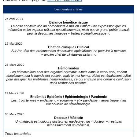
Les derniers articles
26 Avril 2021
Balance bénéfice risque
La crise sanitaire liée au coronavirus a mis en lumière une expression que les
médecins et les experts utilisent quotidiennement, mais que le grand public connaît
peu, la désormais fameuse « balance bénéfice-risque ».
17 Mai 2020
Chef de clinique / Clinicat
Sur l’en-tête des ordonnances de certains spécialistes, on peut lire la mention
« ancien chef de clinique-assistant ».
25 Mars 2020
Hémorroïdes
Les hémorroïdes sont des organes normaux, situés dans le canal anal, et dont
absolument tout le monde est équipé ; mais le mot hémorroïdes est également utilisé
pour désigner les problèmes hémorroïdaires, ce qui entraîne une certaine confusion
dans l’esprit des patients.
11 Mars 2020
Endémie / Epidémie / Epidémiologie / Pandémie
Les trois termes « endémie », « épidémie » et « pandémie » appartiennent au
vocabulaire de l’épidémiologie.
06 Mars 2020
Docteur / Médecin
Un médecin est toujours docteur en médecine ; un « docteur » n’est pas
nécessairement un médecin.
Tous les articles