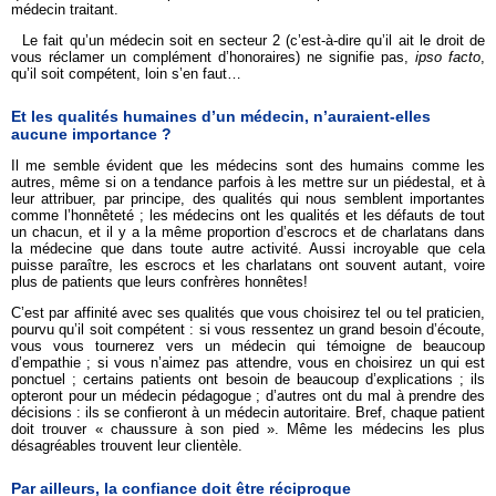
médecin traitant.
Le fait qu’un médecin soit en secteur 2 (c’est-à-dire qu’il ait le droit de
vous réclamer un complément d’honoraires) ne signifie pas,
ipso facto
,
qu’il soit compétent, loin s’en faut…
Et les qualités humaines d’un médecin, n’auraient-elles
aucune importance ?
Il me semble évident que les médecins sont des humains comme les
autres, même si on a tendance parfois à les mettre sur un piédestal, et à
leur attribuer, par principe, des qualités qui nous semblent importantes
comme l’honnêteté ; les médecins ont les qualités et les défauts de tout
un chacun, et il y a la même proportion d’escrocs et de charlatans dans
la médecine que dans toute autre activité. Aussi incroyable que cela
puisse paraître, les escrocs et les charlatans ont souvent autant, voire
plus de patients que leurs confrères honnêtes!
C’est par affinité avec ses qualités que vous choisirez tel ou tel praticien,
pourvu qu’il soit compétent : si vous ressentez un grand besoin d’écoute,
vous vous tournerez vers un médecin qui témoigne de beaucoup
d’empathie ; si vous n’aimez pas attendre, vous en choisirez un qui est
ponctuel ; certains patients ont besoin de beaucoup d’explications ; ils
opteront pour un médecin pédagogue ; d’autres ont du mal à prendre des
décisions : ils se confieront à un médecin autoritaire. Bref, chaque patient
doit trouver « chaussure à son pied ». Même les médecins les plus
désagréables trouvent leur clientèle.
Par ailleurs, la confiance doit être réciproque