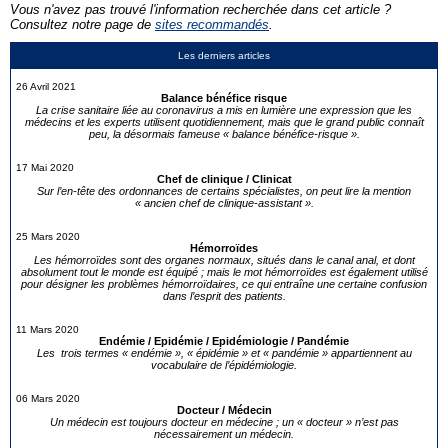
Vous n'avez pas trouvé l'information recherchée dans cet article ?
Consultez notre page de
sites recommandés
.
Les derniers articles
26 Avril 2021
Balance bénéfice risque
La crise sanitaire liée au coronavirus a mis en lumière une expression que les
médecins et les experts utilisent quotidiennement, mais que le grand public connaît
peu, la désormais fameuse « balance bénéfice-risque ».
17 Mai 2020
Chef de clinique / Clinicat
Sur l’en-tête des ordonnances de certains spécialistes, on peut lire la mention
« ancien chef de clinique-assistant ».
25 Mars 2020
Hémorroïdes
Les hémorroïdes sont des organes normaux, situés dans le canal anal, et dont
absolument tout le monde est équipé ; mais le mot hémorroïdes est également utilisé
pour désigner les problèmes hémorroïdaires, ce qui entraîne une certaine confusion
dans l’esprit des patients.
11 Mars 2020
Endémie / Epidémie / Epidémiologie / Pandémie
Les trois termes « endémie », « épidémie » et « pandémie » appartiennent au
vocabulaire de l’épidémiologie.
06 Mars 2020
Docteur / Médecin
Un médecin est toujours docteur en médecine ; un « docteur » n’est pas
nécessairement un médecin.