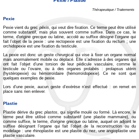
Pexie / Plastie
Thérapeutique / Traitements
Pexie
Pexie vient du grec
pêxis
, qui veut dire fixation. Ce terme peut être utilisé
comme substantif, mais plus souvent comme suffixe. Dans ce cas, le
terme, d'origine grecque ou latine, accolé au suffixe désigne l’organe qui
fait l’objet de la pexie : une rectopexie est une fixation du rectum ; une
orchidopexie est une fixation du testicule.
La pexie est donc un geste chirurgical qui vise à fixer un organe normal
mais anormalement mobile ou déplacé. Elle s’adresse à des organes qui
ont fait l’objet d’une torsion de leur pédicule vasculaire, comme le
testicule ou l’ovaire, ou à des organes prolabés : prolapsus utérin
(hystéropexie) ou hémorroïdaire (hémorroïdopexie). Ce ne sont que
quelques exemples de pexie.
Lors d’une pexie, aucun geste d’exérèse n’est effectué : on remet en
place sans rien enlever.
Plastie
Plastie dérive du grec
plastos
, qui signifie moulé ou formé. Là encore, le
terme peut être utilisé comme substantif (une plastie mammaire), ou
comme suffixe, le terme, d'origine grecque ou latine, auquel on adjoint le
suffixe désignant l’organe qui fait l’objet de la reconstruction ou du
modelage : une rhinoplastie est une plastie du nez, une angioplastie une
plastie vasculaire.