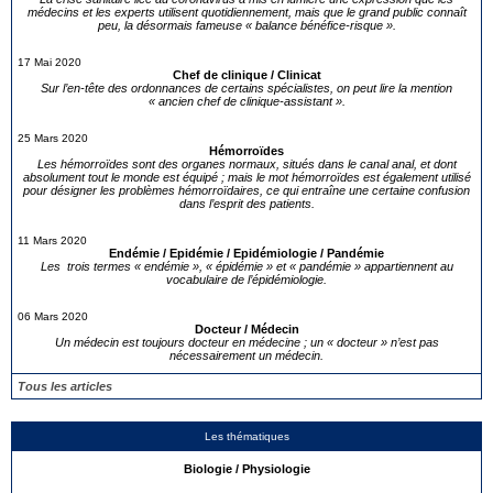
médecins et les experts utilisent quotidiennement, mais que le grand public connaît
peu, la désormais fameuse « balance bénéfice-risque ».
17 Mai 2020
Chef de clinique / Clinicat
Sur l’en-tête des ordonnances de certains spécialistes, on peut lire la mention
« ancien chef de clinique-assistant ».
25 Mars 2020
Hémorroïdes
Les hémorroïdes sont des organes normaux, situés dans le canal anal, et dont
absolument tout le monde est équipé ; mais le mot hémorroïdes est également utilisé
pour désigner les problèmes hémorroïdaires, ce qui entraîne une certaine confusion
dans l’esprit des patients.
11 Mars 2020
Endémie / Epidémie / Epidémiologie / Pandémie
Les trois termes « endémie », « épidémie » et « pandémie » appartiennent au
vocabulaire de l’épidémiologie.
06 Mars 2020
Docteur / Médecin
Un médecin est toujours docteur en médecine ; un « docteur » n’est pas
nécessairement un médecin.
Tous les articles
Les thématiques
Biologie / Physiologie