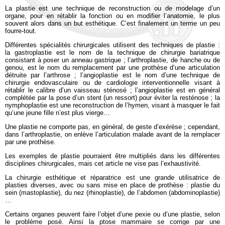
La plastie est une technique de reconstruction ou de modelage d’un
organe, pour en rétablir la fonction ou en modifier l’anatomie, le plus
souvent alors dans un but esthétique. C’est finalement un terme un peu
fourre-tout.
Différentes spécialités chirurgicales utilisent des techniques de plastie :
la gastroplastie est le nom de la technique de chirurgie bariatrique
consistant à poser un anneau gastrique ; l’arthroplastie, de hanche ou de
genou, est le nom du remplacement par une prothèse d’une articulation
détruite par l’arthrose ; l’angioplastie est le nom d’une technique de
chirurgie endovasculaire ou de cardiologie interventionnelle visant à
rétablir le calibre d’un vaisseau sténosé ; l’angioplastie est en général
complétée par la pose d’un stent (un ressort) pour éviter la resténose ; la
nymphoplastie est une reconstruction de l’hymen, visant à masquer le fait
qu’une jeune fille n’est plus vierge…
Une plastie ne comporte pas, en général, de geste d’exérèse ; cependant,
dans l’arthroplastie, on enlève l’articulation malade avant de la remplacer
par une prothèse.
Les exemples de plastie pourraient être multipliés dans les différentes
disciplines chirurgicales, mais cet article ne vise pas l’exhaustivité.
La chirurgie esthétique et réparatrice est une grande utilisatrice de
plasties diverses, avec ou sans mise en place de prothèse : plastie du
sein (mastoplastie), du nez (rhinoplastie), de l’abdomen (abdominoplastie)
…
Certains organes peuvent faire l’objet d’une pexie ou d’une plastie, selon
le problème posé. Ainsi la ptose mammaire se corrige par une