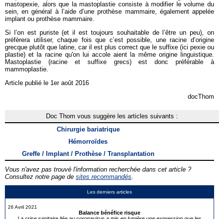
mastopexie, alors que la mastoplastie consiste à modifier le volume du
sein, en général à l’aide d’une prothèse mammaire, également appelée
implant ou prothèse mammaire.
Si l’on est puriste (et il est toujours souhaitable de l’être un peu), on
préfèrera utiliser, chaque fois que c’est possible, une racine d’origine
grecque plutôt que latine, car il est plus correct que le suffixe (ici pexie ou
plastie) et la racine qu'on lui accole aient la même origine linguistique.
Mastoplastie (racine et suffixe grecs) est donc préférable à
mammoplastie.
Article publié le 1er août 2016
docThom
Doc Thom vous suggère les articles suivants :
Chirurgie bariatrique
Hémorroïdes
Greffe / Implant / Prothèse / Transplantation
Vous n'avez pas trouvé l'information recherchée dans cet article ?
Consultez notre page de
sites recommandés
.
Les derniers articles
26 Avril 2021
Balance bénéfice risque
La crise sanitaire liée au coronavirus a mis en lumière une expression que les