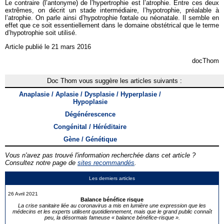
Le contraire (l’antonyme) de l’hypertrophie est l’atrophie. Entre ces deux
extrêmes, on décrit un stade intermédiaire, l’hypotrophie, préalable à
l’atrophie. On parle ainsi d’hypotrophie fœtale ou néonatale. Il semble en
effet que ce soit essentiellement dans le domaine obstétrical que le terme
d’hypotrophie soit utilisé.
Article publié le 21 mars 2016
docThom
Doc Thom vous suggère les articles suivants :
Anaplasie / Aplasie / Dysplasie / Hyperplasie /
Hypoplasie
Dégénérescence
Congénital / Héréditaire
Gène / Génétique
Vous n'avez pas trouvé l'information recherchée dans cet article ?
Consultez notre page de
sites recommandés
.
Les derniers articles
26 Avril 2021
Balance bénéfice risque
La crise sanitaire liée au coronavirus a mis en lumière une expression que les
médecins et les experts utilisent quotidiennement, mais que le grand public connaît
peu, la désormais fameuse « balance bénéfice-risque ».