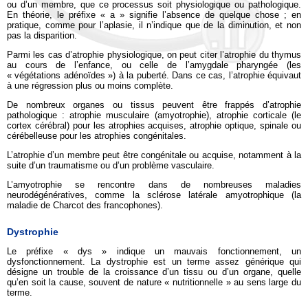
ou d’un membre, que ce processus soit physiologique ou pathologique.
En théorie, le préfixe « a » signifie l’absence de quelque chose ; en
pratique, comme pour l’aplasie, il n’indique que de la diminution, et non
pas la disparition.
Parmi les cas d’atrophie physiologique, on peut citer l’atrophie du thymus
au cours de l’enfance, ou celle de l’amygdale pharyngée (les
« végétations adénoïdes ») à la puberté. Dans ce cas, l’atrophie équivaut
à une régression plus ou moins complète.
De nombreux organes ou tissus peuvent être frappés d’atrophie
pathologique : atrophie musculaire (amyotrophie), atrophie corticale (le
cortex cérébral) pour les atrophies acquises, atrophie optique, spinale ou
cérébelleuse pour les atrophies congénitales.
L’atrophie d’un membre peut être congénitale ou acquise, notamment à la
suite d’un traumatisme ou d’un problème vasculaire.
L’amyotrophie se rencontre dans de nombreuses maladies
neurodégénératives, comme la sclérose latérale amyotrophique (la
maladie de Charcot des francophones).
Dystrophie
Le préfixe « dys » indique un mauvais fonctionnement, un
dysfonctionnement. La dystrophie est un terme assez générique qui
désigne un trouble de la croissance d’un tissu ou d’un organe, quelle
qu’en soit la cause, souvent de nature « nutritionnelle » au sens large du
terme.