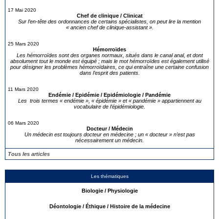
17 Mai 2020
Chef de clinique / Clinicat
Sur l’en-tête des ordonnances de certains spécialistes, on peut lire la mention
« ancien chef de clinique-assistant ».
25 Mars 2020
Hémorroïdes
Les hémorroïdes sont des organes normaux, situés dans le canal anal, et dont
absolument tout le monde est équipé ; mais le mot hémorroïdes est également utilisé
pour désigner les problèmes hémorroïdaires, ce qui entraîne une certaine confusion
dans l’esprit des patients.
11 Mars 2020
Endémie / Epidémie / Epidémiologie / Pandémie
Les trois termes « endémie », « épidémie » et « pandémie » appartiennent au
vocabulaire de l’épidémiologie.
06 Mars 2020
Docteur / Médecin
Un médecin est toujours docteur en médecine ; un « docteur » n’est pas
nécessairement un médecin.
Tous les articles
Les thématiques
Biologie / Physiologie
Déontologie / Éthique / Histoire de la médecine