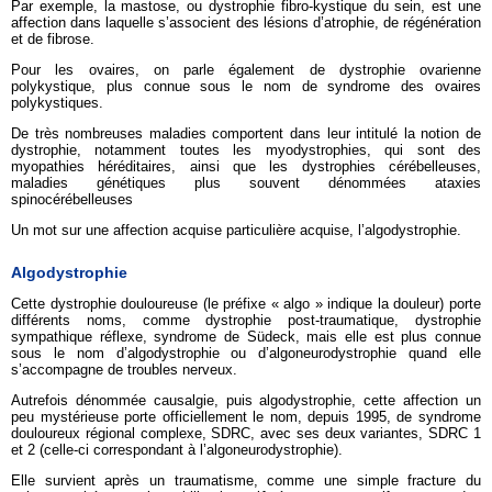
Par exemple, la mastose, ou dystrophie fibro-kystique du sein, est une
affection dans laquelle s’associent des lésions d’atrophie, de régénération
et de fibrose.
Pour les ovaires, on parle également de dystrophie ovarienne
polykystique, plus connue sous le nom de syndrome des ovaires
polykystiques.
De très nombreuses maladies comportent dans leur intitulé la notion de
dystrophie, notamment toutes les myodystrophies, qui sont des
myopathies héréditaires, ainsi que les dystrophies cérébelleuses,
maladies génétiques plus souvent dénommées ataxies
spinocérébelleuses
Un mot sur une affection acquise particulière acquise, l’algodystrophie.
Algodystrophie
Cette dystrophie douloureuse (le préfixe « algo » indique la douleur) porte
différents noms, comme dystrophie post-traumatique, dystrophie
sympathique réflexe, syndrome de Südeck, mais elle est plus connue
sous le nom d’algodystrophie ou d’algoneurodystrophie quand elle
s’accompagne de troubles nerveux.
Autrefois dénommée causalgie, puis algodystrophie, cette affection un
peu mystérieuse porte officiellement le nom, depuis 1995, de syndrome
douloureux régional complexe, SDRC, avec ses deux variantes, SDRC 1
et 2 (celle-ci correspondant à l’algoneurodystrophie).
Elle survient après un traumatisme, comme une simple fracture du