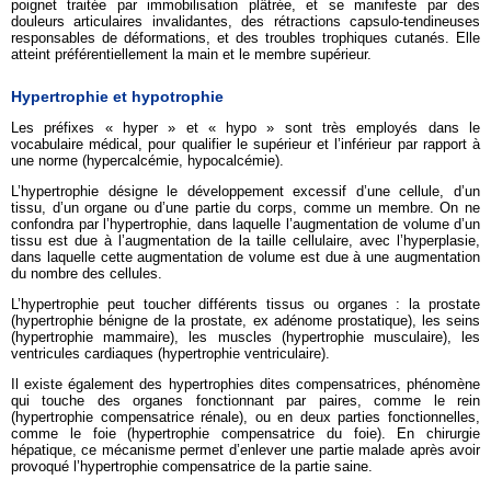
poignet traitée par immobilisation plâtrée, et se manifeste par des
douleurs articulaires invalidantes, des rétractions capsulo-tendineuses
responsables de déformations, et des troubles trophiques cutanés. Elle
atteint préférentiellement la main et le membre supérieur.
Hypertrophie et hypotrophie
Les préfixes « hyper » et « hypo » sont très employés dans le
vocabulaire médical, pour qualifier le supérieur et l’inférieur par rapport à
une norme (hypercalcémie, hypocalcémie).
L’hypertrophie désigne le développement excessif d’une cellule, d’un
tissu, d’un organe ou d’une partie du corps, comme un membre. On ne
confondra par l’hypertrophie, dans laquelle l’augmentation de volume d’un
tissu est due à l’augmentation de la taille cellulaire, avec l’hyperplasie,
dans laquelle cette augmentation de volume est due à une augmentation
du nombre des cellules.
L’hypertrophie peut toucher différents tissus ou organes : la prostate
(hypertrophie bénigne de la prostate, ex adénome prostatique), les seins
(hypertrophie mammaire), les muscles (hypertrophie musculaire), les
ventricules cardiaques (hypertrophie ventriculaire).
Il existe également des hypertrophies dites compensatrices, phénomène
qui touche des organes fonctionnant par paires, comme le rein
(hypertrophie compensatrice rénale), ou en deux parties fonctionnelles,
comme le foie (hypertrophie compensatrice du foie). En chirurgie
hépatique, ce mécanisme permet d’enlever une partie malade après avoir
provoqué l’hypertrophie compensatrice de la partie saine.