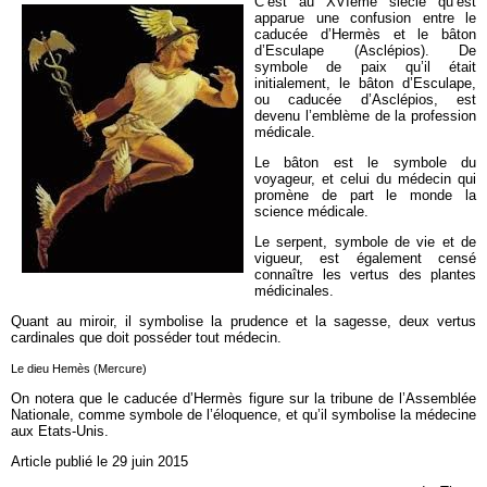
C’est au XVIème siècle qu’est
apparue une confusion entre le
caducée d’Hermès et le bâton
d’Esculape (Asclépios). De
symbole de paix qu’il était
initialement, le bâton d’Esculape,
ou caducée d’Asclépios, est
devenu l’emblème de la profession
médicale.
Le bâton est le symbole du
voyageur, et celui du médecin qui
promène de part le monde la
science médicale.
Le serpent, symbole de vie et de
vigueur, est également censé
connaître les vertus des plantes
médicinales.
Quant au miroir, il symbolise la prudence et la sagesse, deux vertus
cardinales que doit posséder tout médecin.
Le dieu Hemès (Mercure)
On notera que le caducée d’Hermès figure sur la tribune de l’Assemblée
Nationale, comme symbole de l’éloquence, et qu’il symbolise la médecine
aux Etats-Unis.
Article publié le 29 juin 2015