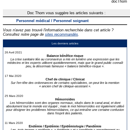
docThom
Doc Thom vous suggère les articles suivants :
Personnel médical / Personnel soignant
Vous n'avez pas trouvé l'information recherchée dans cet article ?
Consultez notre page de
sites recommandés
.
Les derniers articles
26 Avril 2021
Balance bénéfice risque
La crise sanitaire liée au coronavirus a mis en lumière une expression que les
médecins et les experts utilisent quotidiennement, mais que le grand public connaît
peu, la désormais fameuse « balance bénéfice-risque ».
17 Mai 2020
Chef de clinique / Clinicat
Sur l’en-tête des ordonnances de certains spécialistes, on peut lire la mention
« ancien chef de clinique-assistant ».
25 Mars 2020
Hémorroïdes
Les hémorroïdes sont des organes normaux, situés dans le canal anal, et dont
absolument tout le monde est équipé ; mais le mot hémorroïdes est également utilisé
pour désigner les problèmes hémorroïdaires, ce qui entraîne une certaine confusion
dans l’esprit des patients.
11 Mars 2020
Endémie / Epidémie / Epidémiologie / Pandémie
Les trois termes « endémie », « épidémie » et « pandémie » appartiennent au