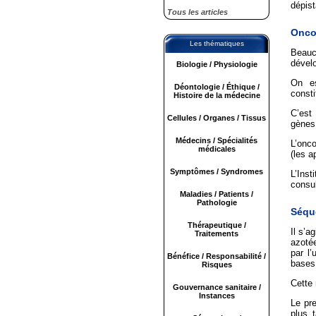
dépist
Tous les articles
Onco
Les thématiques
Beauc
dével
Biologie / Physiologie
On es
Déontologie / Éthique /
consti
Histoire de la médecine
C’est 
Cellules / Organes / Tissus
gènes 
Médecins / Spécialités
L’onc
médicales
(les a
Symptômes / Syndromes
L’Ins
consul
Maladies / Patients /
Pathologie
Séqu
Thérapeutique /
Il s’a
Traitements
azotée
par l’
Bénéfice / Responsabilité /
bases
Risques
Cette
Gouvernance sanitaire /
Instances
Le pr
plus 