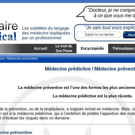
"Docteur, je ne compr
à ce que vous me di
"Je vais tout vous expli
Les subtilités du langage
des médecins expliquées
par un professionnel
Le mot de
Accueil
Encyclopédie
Thématiques
DocThom
ive / Médecine préventive
Médecine prédictive / Médecine prévent
La médecine préventive est l’une des formes les plus ancienn
La médecine prédictive est la plus récente.
de la prévention, ou de la prophylaxie, a toujours existé en médecine. Mais, s
ir est à la médecine prédictive, qui a l’ambition de prédire l’apparition des ma
 d’évaluer les risques dans ce domaine.
cine préventive