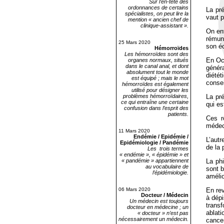
Sur l’en-tête des
ordonnances de certains
La pré
spécialistes, on peut lire la
vaut p
mention « ancien chef de
clinique-assistant ».
On ent
rémuné
25 Mars 2020
son éc
Hémorroïdes
Les hémorroïdes sont des
En Occ
organes normaux, situés
dans le canal anal, et dont
généra
absolument tout le monde
diétét
est équipé ; mais le mot
consei
hémorroïdes est également
utilisé pour désigner les
La pr
problèmes hémorroïdaires,
ce qui entraîne une certaine
qui es
confusion dans l’esprit des
patients.
Ces r
médeci
11 Mars 2020
Endémie / Epidémie /
L’autr
Epidémiologie / Pandémie
de la 
Les trois termes
« endémie », « épidémie » et
La ph
« pandémie » appartiennent
au vocabulaire de
sont b
l’épidémiologie.
amélio
En rev
06 Mars 2020
Docteur / Médecin
à dépi
Un médecin est toujours
transf
docteur en médecine ; un
ablati
« docteur » n’est pas
nécessairement un médecin.
cance