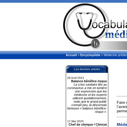
Accueil
>
Encyclopédie
> Médecine prédict
Les derniers articles
26 Avril 2021
Balance bénéfice risque
La crise sanitaire liée au
coronavirus a mis en lumière
une expression que les
médecins et les experts
utilisent quotidiennement,
mais que le grand public
Faire 
connaît peu, la désormais
l’aven
fameuse « balance bénéfice-
permet
risque ».
17 Mai 2020
Méde
Chef de clinique / Clinicat