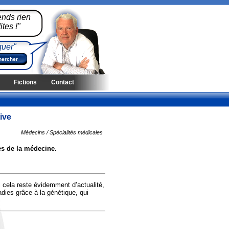
ends rien
tes !"
quer"
Fictions
Contact
ive
Médecins / Spécialités médicales
es de la médecine.
i cela reste évidemment d’actualité,
ladies grâce à la génétique, qui