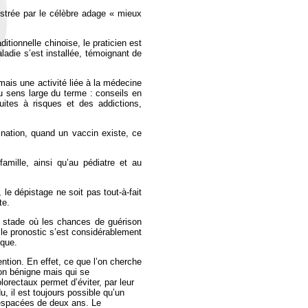
ustrée par le célèbre adage « mieux
tionnelle chinoise, le praticien est
ladie s’est installée, témoignant de
ais une activité liée à la médecine
u sens large du terme : conseils en
duites à risques et des addictions,
ination, quand un vaccin existe, ce
amille, ainsi qu’au pédiatre et au
, le dépistage ne soit pas tout-à-fait
te.
u stade où les chances de guérison
le pronostic s’est considérablement
ique.
ention. En effet, ce que l’on cherche
ion bénigne mais qui se
orectaux permet d’éviter, par leur
, il est toujours possible qu’un
espacées de deux ans. Le