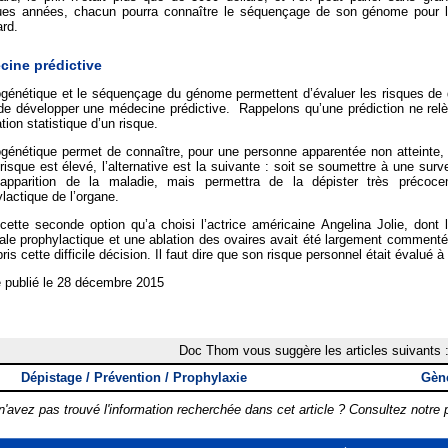
ues années, chacun pourra connaître le séquençage de son génome pour l
rd.
cine prédictive
ogénétique et le séquençage du génome permettent d’évaluer les risques de 
de développer une médecine prédictive. Rappelons qu’une prédiction ne relè
tion statistique d’un risque.
génétique permet de connaître, pour une personne apparentée non atteinte, 
risque est élevé, l’alternative est la suivante : soit se soumettre à une survei
’apparition de la maladie, mais permettra de la dépister très précocem
lactique de l’organe.
 cette seconde option qu’a choisi l’actrice américaine Angelina Jolie, don
rale prophylactique et une ablation des ovaires avait été largement commenté
pris cette difficile décision. Il faut dire que son risque personnel était évalué
e publié le 28 décembre 2015
Doc Thom vous suggère les articles suivants 
Dépistage / Prévention / Prophylaxie
Gène
'avez pas trouvé l'information recherchée dans cet article ? Consultez notre