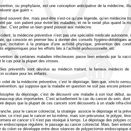
vention, ou prophylaxie, est une conception anticipative de la médecine, ill
révenir que guérir ».
end souvent dire, mais peut-être n’est-ce qu’une légende, qu’en médecine tradi
ré par son patient pour éviter les maladies, et ne le serait plus quand la ma
hec. C’est prêter un bien grand pouvoir aux médecins.
ident, la médecine préventive n’est pas une spécialité médicale autonome, m
le, qui consiste en premier lieu à donner des conseils hygiéno-diététiques a
ique, incitation à la pratique d’une activité physique, prévention des con
ls ergonomiques pour les efforts liés à l’activité professionnelle,
etc
.
évention de certaines maladies infectieuses passe bien entendu par la vacc
t le cas pour la plupart des viroses.
ôles préventifs sont dévolus au médecin traitant, le fameux médecin de f
n scolaire pour les enfants.
e volet de la médecine préventive, c’est le dépistage, bien que,
stricto
sensu
prévention, qui suppose que la maladie en question ne soit pas encore présen
ilosophie du dépistage, c’est de découvrir une maladie à son tout début, a
eaucoup plus importantes. C’est actuellement le cas du cancer du sein, dont 
ré depuis que la plupart de ces cancers sont découverts à un stade infra-clin
anche, pour le cancer colorectal, la stratégie associe le dépistage et la prév
ster, ce n’est pas le cancer en lui-même, mais son précurseur, le polype, lés
ormera en cancer s’il n’est pas réséqué à temps. Le dépistage des polypes col
on endoscopique régulière, le passage au cancer colorectal. Mais, bien entendu
r du colon se développe entre deux séances de polypectomie endoscopique 