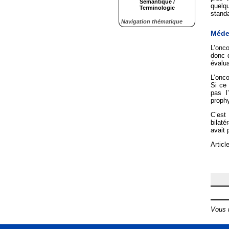
Sémantique /
quelq
Terminologie
standa
Navigation thématique
Méde
L’onc
donc 
évalua
L’onco
Si ce 
pas l
prophy
C’est
bilaté
avait 
Articl
Vous n