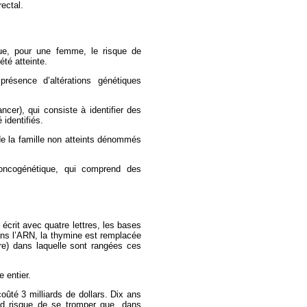
ectal.
ue, pour une femme, le risque de
té atteinte.
ésence d’altérations génétiques
ncer), qui consiste à identifier des
 identifiés.
e la famille non atteints dénommés
d’oncogénétique, qui comprend des
 écrit avec quatre lettres, les bases
Dans l’ARN, la thymine est remplacée
dre) dans laquelle sont rangées ces
 entier.
ûté 3 milliards de dollars. Dix ans
rand risque de se tromper que, dans