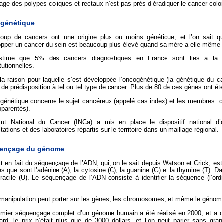
age des polypes coliques et rectaux n’est pas près d’éradiquer le cancer color
génétique
oup de cancers ont une origine plus ou moins génétique, et l’on sait q
opper un cancer du sein est beaucoup plus élevé quand sa mère a elle-même é
time que 5% des cancers diagnostiqués en France sont liés à la pr
tutionnelles.
la raison pour laquelle s’est développée l’oncogénétique (la génétique du ca
de prédisposition à tel ou tel type de cancer. Plus de 80 de ces gènes ont été
ogénétique concerne le sujet cancéreux (appelé cas index) et les membres d
pparentés).
titut National du Cancer (INCa) a mis en place le dispositif national 
tations et des laboratoires répartis sur le territoire dans un maillage régional.
ençage du génome
git en fait du séquençage de l’ADN, qui, on le sait depuis Watson et Crick, est
s que sont l’adénine (A), la cytosine (C), la guanine (G) et la thymine (T). 
uracile (U). Le séquençage de l’ADN consiste à identifier la séquence (l’or
.
 manipulation peut porter sur les gènes, les chromosomes, et même le génome
emier séquençage complet d’un génome humain a été réalisé en 2000, et a co
tard, le prix n’était plus que de 3000 dollars, et l’on peut parier sans g