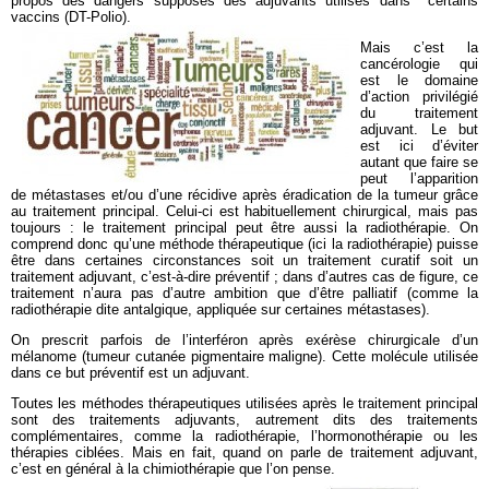
propos des dangers supposés des adjuvants utilisés dans certains
vaccins (DT-Polio).
Mais c’est la
cancérologie qui
est le domaine
d’action privilégié
du traitement
adjuvant. Le but
est ici d’éviter
autant que faire se
peut l’apparition
de métastases et/ou d’une récidive après éradication de la tumeur grâce
au traitement principal. Celui-ci est habituellement chirurgical, mais pas
toujours : le traitement principal peut être aussi la radiothérapie. On
comprend donc qu’une méthode thérapeutique (ici la radiothérapie) puisse
être dans certaines circonstances soit un traitement curatif soit un
traitement adjuvant, c’est-à-dire préventif ; dans d’autres cas de figure, ce
traitement n’aura pas d’autre ambition que d’être palliatif (comme la
radiothérapie dite antalgique, appliquée sur certaines métastases).
On prescrit parfois de l’interféron après exérèse chirurgicale d’un
mélanome (tumeur cutanée pigmentaire maligne). Cette molécule utilisée
dans ce but préventif est un adjuvant.
Toutes les méthodes thérapeutiques utilisées après le traitement principal
sont des traitements adjuvants, autrement dits des traitements
complémentaires, comme la radiothérapie, l’hormonothérapie ou les
thérapies ciblées. Mais en fait, quand on parle de traitement adjuvant,
c’est en général à la chimiothérapie que l’on pense.