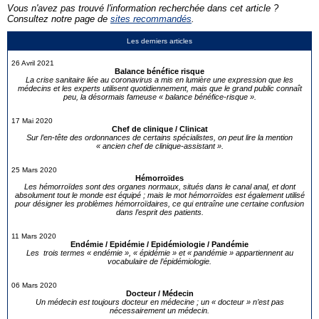
Vous n'avez pas trouvé l'information recherchée dans cet article ?
Consultez notre page de
sites recommandés
.
Les derniers articles
26 Avril 2021
Balance bénéfice risque
La crise sanitaire liée au coronavirus a mis en lumière une expression que les
médecins et les experts utilisent quotidiennement, mais que le grand public connaît
peu, la désormais fameuse « balance bénéfice-risque ».
17 Mai 2020
Chef de clinique / Clinicat
Sur l’en-tête des ordonnances de certains spécialistes, on peut lire la mention
« ancien chef de clinique-assistant ».
25 Mars 2020
Hémorroïdes
Les hémorroïdes sont des organes normaux, situés dans le canal anal, et dont
absolument tout le monde est équipé ; mais le mot hémorroïdes est également utilisé
pour désigner les problèmes hémorroïdaires, ce qui entraîne une certaine confusion
dans l’esprit des patients.
11 Mars 2020
Endémie / Epidémie / Epidémiologie / Pandémie
Les trois termes « endémie », « épidémie » et « pandémie » appartiennent au
vocabulaire de l’épidémiologie.
06 Mars 2020
Docteur / Médecin
Un médecin est toujours docteur en médecine ; un « docteur » n’est pas
nécessairement un médecin.