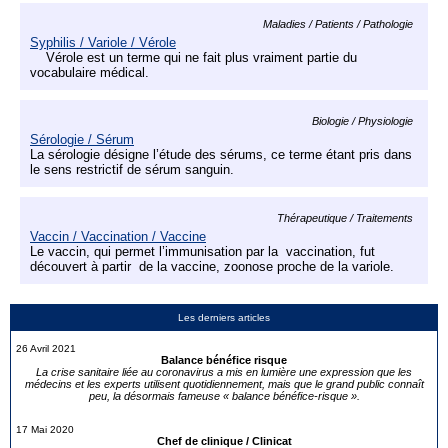
Maladies / Patients / Pathologie
Syphilis / Variole / Vérole
Vérole est un terme qui ne fait plus vraiment partie du
vocabulaire médical.
Biologie / Physiologie
Sérologie / Sérum
La sérologie désigne l’étude des sérums, ce terme étant pris dans
le sens restrictif de sérum sanguin.
Thérapeutique / Traitements
Vaccin / Vaccination / Vaccine
Le vaccin, qui permet l’immunisation par la vaccination, fut
découvert à partir de la vaccine, zoonose proche de la variole.
Les derniers articles
26 Avril 2021
Balance bénéfice risque
La crise sanitaire liée au coronavirus a mis en lumière une expression que les
médecins et les experts utilisent quotidiennement, mais que le grand public connaît
peu, la désormais fameuse « balance bénéfice-risque ».
17 Mai 2020
Chef de clinique / Clinicat