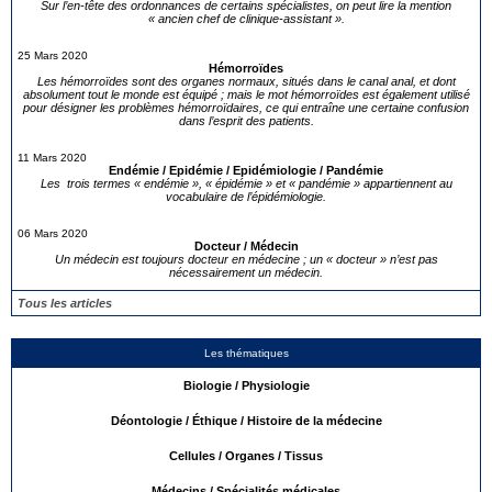
Sur l’en-tête des ordonnances de certains spécialistes, on peut lire la mention
« ancien chef de clinique-assistant ».
25 Mars 2020
Hémorroïdes
Les hémorroïdes sont des organes normaux, situés dans le canal anal, et dont
absolument tout le monde est équipé ; mais le mot hémorroïdes est également utilisé
pour désigner les problèmes hémorroïdaires, ce qui entraîne une certaine confusion
dans l’esprit des patients.
11 Mars 2020
Endémie / Epidémie / Epidémiologie / Pandémie
Les trois termes « endémie », « épidémie » et « pandémie » appartiennent au
vocabulaire de l’épidémiologie.
06 Mars 2020
Docteur / Médecin
Un médecin est toujours docteur en médecine ; un « docteur » n’est pas
nécessairement un médecin.
Tous les articles
Les thématiques
Biologie / Physiologie
Déontologie / Éthique / Histoire de la médecine
Cellules / Organes / Tissus
Médecins / Spécialités médicales