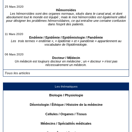
25 Mars 2020
Hémorroïdes
Les hémorroïdes sont des organes normaux, situés dans le canal anal, et dont
absolument tout le monde est équipé ; mais le mot hémorroïdes est également utilisé
pour désigner les problèmes hémorroïdaires, ce qui entraîne une certaine confusion
dans l’esprit des patients.
11 Mars 2020
Endémie / Epidémie / Epidémiologie / Pandémie
Les trois termes « endémie », « épidémie » et « pandémie » appartiennent au
vocabulaire de l’épidémiologie.
06 Mars 2020
Docteur / Médecin
Un médecin est toujours docteur en médecine ; un « docteur » n’est pas
nécessairement un médecin.
Tous les articles
Les thématiques
Biologie / Physiologie
Déontologie / Éthique / Histoire de la médecine
Cellules / Organes / Tissus
Médecins / Spécialités médicales