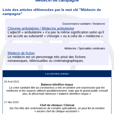
Médecin de campagne
Liste des articles référencées par le mot clé "Médecin de
campagne"
Gouvernance sanitaire / Instances
Chirurgie ambulatoire / Médecine ambulatoire
L’adjectif « ambulatoire » n’a pas la même signification selon qu’il
est accolé au substantif « chirurgie » ou à celui de « médecine ».
Médecins / Spécialités médicales
Médecin de fiction
Le médecin est un personnage très prisé des fictions
romanesques, télévisuelles ou cinématographiques.
Les derniers articles
26 Avril 2021
Balance bénéfice risque
La crise sanitaire liée au coronavirus a mis en lumière une expression que les
médecins et les experts utilisent quotidiennement, mais que le grand public connaît
peu, la désormais fameuse « balance bénéfice-risque ».
17 Mai 2020
Chef de clinique / Clinicat
Sur l’en-tête des ordonnances de certains spécialistes, on peut lire la mention
« ancien chef de clinique-assistant ».