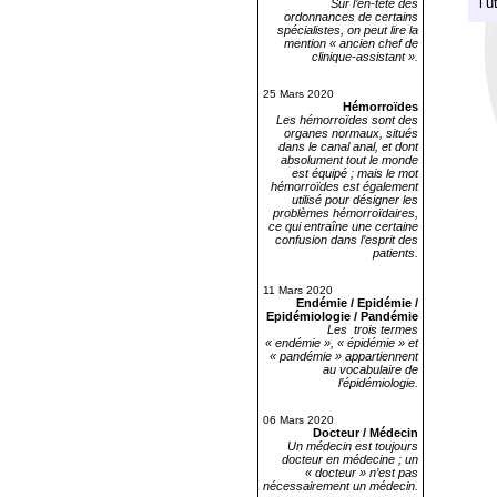
l’u
Sur l’en-tête des
ordonnances de certains
spécialistes, on peut lire la
mention « ancien chef de
clinique-assistant ».
25 Mars 2020
Hémorroïdes
Les hémorroïdes sont des
organes normaux, situés
dans le canal anal, et dont
absolument tout le monde
est équipé ; mais le mot
hémorroïdes est également
utilisé pour désigner les
problèmes hémorroïdaires,
ce qui entraîne une certaine
confusion dans l’esprit des
patients.
11 Mars 2020
Endémie / Epidémie /
Epidémiologie / Pandémie
Les trois termes
« endémie », « épidémie » et
« pandémie » appartiennent
au vocabulaire de
l’épidémiologie.
06 Mars 2020
Docteur / Médecin
Un médecin est toujours
docteur en médecine ; un
« docteur » n’est pas
nécessairement un médecin.