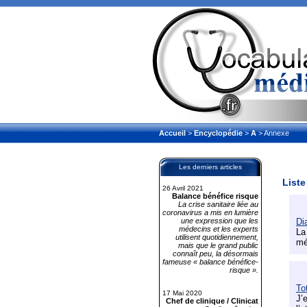
Accueil
>
Encyclopédie
>
A
> Annexe
Les derniers articles
Liste
26 Avril 2021
Balance bénéfice risque
La crise sanitaire liée au
coronavirus a mis en lumière
une expression que les
Di
médecins et les experts
La
utilisent quotidiennement,
mé
mais que le grand public
connaît peu, la désormais
fameuse « balance bénéfice-
risque ».
Tot
17 Mai 2020
J’
Chef de clinique / Clinicat