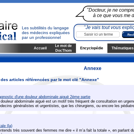
"Docteur, je ne compr
à ce que vous me di
"Je vais tout vous expli
Les subtilités du langage
des médecins expliquées
par un professionnel
Le mot de
Accueil
Encyclopédie
Thématiques
DocThom
Annexe
 des articles référencées par le mot clé "Annexe"
agnostic d'une douleur abdominale aiguë 2ème partie
 douleur abdominale aiguë est un motif très fréquent de consultation en urgen
decins généralistes et urgentistes, que les chirurgiens, ou encore les pédiatre
ale (la)
entends très souvent des femmes me dire « il m’a fait la totale », en parlant d