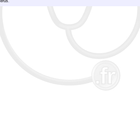
térus.