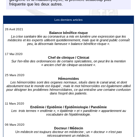
fréquente que les deux autres.
Les derniers articles
26 Avril 2021
Balance bénéfice risque
La crise sanitaire liée au coronavirus a mis en lumière une expression que les
médecins et les experts utilisent quotidiennement, mais que le grand public connaît
peu, la désormais fameuse « balance bénéfice-risque ».
17 Mai 2020
Chef de clinique / Clinicat
Sur l’en-tête des ordonnances de certains spécialistes, on peut lire la mention
« ancien chef de clinique-assistant ».
25 Mars 2020
Hémorroïdes
Les hémorroïdes sont des organes normaux, situés dans le canal anal, et dont
absolument tout le monde est équipé ; mais le mot hémorroïdes est également utilisé
pour désigner les problèmes hémorroïdaires, ce qui entraîne une certaine confusion
dans l’esprit des patients.
11 Mars 2020
Endémie / Epidémie / Epidémiologie / Pandémie
Les trois termes « endémie », « épidémie » et « pandémie » appartiennent au
vocabulaire de l’épidémiologie.
06 Mars 2020
Docteur / Médecin
Un médecin est toujours docteur en médecine ; un « docteur » n’est pas
nécessairement un médecin.