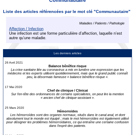
Communautaire
Liste des articles référencées par le mot clé "Communautaire"
Maladies / Patients / Pathologie
Affection / Infection
Une infection est une forme particulière d’affection, laquelle n’est
autre qu’une maladie.
Les derniers articles
26 Avril 2021
Balance bénéfice risque
La crise sanitaire liée au coronavirus a mis en lumière une expression que les
médecins et les experts utilisent quotidiennement, mais que le grand public connaît
peu, la désormais fameuse « balance bénéfice-risque ».
17 Mai 2020
Chef de clinique / Clinicat
Sur l’en-tête des ordonnances de certains spécialistes, on peut lire la mention
« ancien chef de clinique-assistant ».
25 Mars 2020
Hémorroïdes
Les hémorroïdes sont des organes normaux, situés dans le canal anal, et dont
absolument tout le monde est équipé ; mais le mot hémorroïdes est également utilisé
pour désigner les problèmes hémorroïdaires, ce qui entraîne une certaine confusion
dans l’esprit des patients.