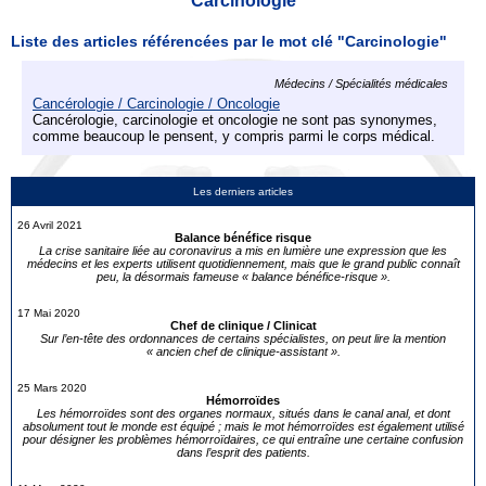
Carcinologie
Liste des articles référencées par le mot clé "Carcinologie"
Médecins / Spécialités médicales
Cancérologie / Carcinologie / Oncologie
Cancérologie, carcinologie et oncologie ne sont pas synonymes,
comme beaucoup le pensent, y compris parmi le corps médical.
Les derniers articles
26 Avril 2021
Balance bénéfice risque
La crise sanitaire liée au coronavirus a mis en lumière une expression que les
médecins et les experts utilisent quotidiennement, mais que le grand public connaît
peu, la désormais fameuse « balance bénéfice-risque ».
17 Mai 2020
Chef de clinique / Clinicat
Sur l’en-tête des ordonnances de certains spécialistes, on peut lire la mention
« ancien chef de clinique-assistant ».
25 Mars 2020
Hémorroïdes
Les hémorroïdes sont des organes normaux, situés dans le canal anal, et dont
absolument tout le monde est équipé ; mais le mot hémorroïdes est également utilisé
pour désigner les problèmes hémorroïdaires, ce qui entraîne une certaine confusion
dans l’esprit des patients.