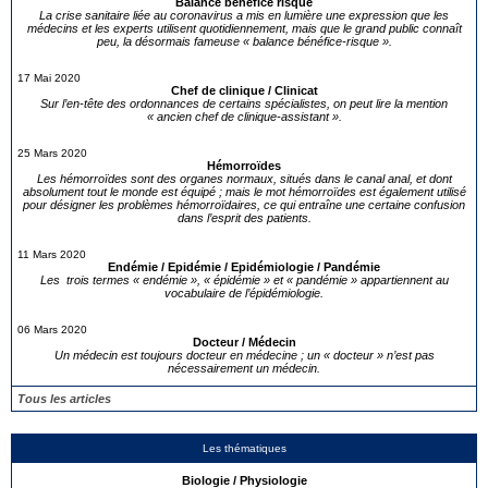
Balance bénéfice risque
La crise sanitaire liée au coronavirus a mis en lumière une expression que les
médecins et les experts utilisent quotidiennement, mais que le grand public connaît
peu, la désormais fameuse « balance bénéfice-risque ».
17 Mai 2020
Chef de clinique / Clinicat
Sur l’en-tête des ordonnances de certains spécialistes, on peut lire la mention
« ancien chef de clinique-assistant ».
25 Mars 2020
Hémorroïdes
Les hémorroïdes sont des organes normaux, situés dans le canal anal, et dont
absolument tout le monde est équipé ; mais le mot hémorroïdes est également utilisé
pour désigner les problèmes hémorroïdaires, ce qui entraîne une certaine confusion
dans l’esprit des patients.
11 Mars 2020
Endémie / Epidémie / Epidémiologie / Pandémie
Les trois termes « endémie », « épidémie » et « pandémie » appartiennent au
vocabulaire de l’épidémiologie.
06 Mars 2020
Docteur / Médecin
Un médecin est toujours docteur en médecine ; un « docteur » n’est pas
nécessairement un médecin.
Tous les articles
Les thématiques
Biologie / Physiologie