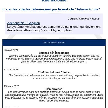
Adénectomie
Liste des articles référencées par le mot clé "Adénectomie"
Cellules / Organes / Tissus
Adénopathie / Ganglion
Le système lymphatique est parsemé de ganglions, qui deviennent
des adénopathies lorsqu’ils sont hypertrophiés.
Les derniers articles
26 Avril 2021
Balance bénéfice risque
La crise sanitaire liée au coronavirus a mis en lumière une expression que les
médecins et les experts utilisent quotidiennement, mais que le grand public connaît
peu, la désormais fameuse « balance bénéfice-risque ».
17 Mai 2020
Chef de clinique / Clinicat
Sur l’en-tête des ordonnances de certains spécialistes, on peut lire la mention
« ancien chef de clinique-assistant ».
25 Mars 2020
Hémorroïdes
Les hémorroïdes sont des organes normaux, situés dans le canal anal, et dont
absolument tout le monde est équipé ; mais le mot hémorroïdes est également utilisé
pour désigner les problèmes hémorroïdaires, ce qui entraîne une certaine confusion
dans l’esprit des patients.