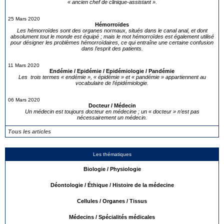
« ancien chef de clinique-assistant ».
25 Mars 2020
Hémorroïdes
Les hémorroïdes sont des organes normaux, situés dans le canal anal, et dont
absolument tout le monde est équipé ; mais le mot hémorroïdes est également utilisé
pour désigner les problèmes hémorroïdaires, ce qui entraîne une certaine confusion
dans l’esprit des patients.
11 Mars 2020
Endémie / Epidémie / Epidémiologie / Pandémie
Les trois termes « endémie », « épidémie » et « pandémie » appartiennent au
vocabulaire de l’épidémiologie.
06 Mars 2020
Docteur / Médecin
Un médecin est toujours docteur en médecine ; un « docteur » n’est pas
nécessairement un médecin.
Tous les articles
Les thématiques
Biologie / Physiologie
Déontologie / Éthique / Histoire de la médecine
Cellules / Organes / Tissus
Médecins / Spécialités médicales