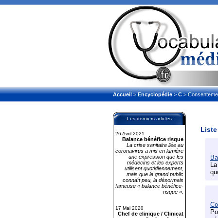
Accueil
>
Encyclopédie
>
C
> Consentemen
Les derniers articles
Liste
26 Avril 2021
Balance bénéfice risque
La crise sanitaire liée au
coronavirus a mis en lumière
une expression que les
Ba
médecins et les experts
La
utilisent quotidiennement,
qu
mais que le grand public
connaît peu, la désormais
fameuse « balance bénéfice-
risque ».
Co
17 Mai 2020
Po
Chef de clinique / Clinicat