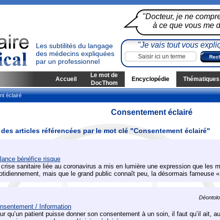
"Docteur, je ne compr
à ce que vous me di
"Je vais tout vous expli
Les subtilités du langage
des médecins expliquées
par un professionnel
Le mot de
Accueil
Encyclopédie
Thématiques
DocThom
t éclairé
Consentement éclairé
 des articles référencées par le mot clé "Consentement éclairé"
lance bénéfice risque
 crise sanitaire liée au coronavirus a mis en lumière une expression que les m
otidiennement, mais que le grand public connaît peu, la désormais fameuse «
Déontolog
nsentement / Information
ur qu’un patient puisse donner son consentement à un soin, il faut qu’il ait, au