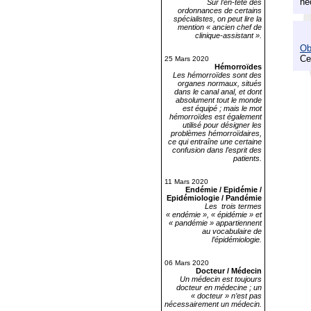
né
Sur l’en-tête des
ordonnances de certains
spécialistes, on peut lire la
mention « ancien chef de
clinique-assistant ».
Ob
Ce
25 Mars 2020
Hémorroïdes
Les hémorroïdes sont des
organes normaux, situés
dans le canal anal, et dont
absolument tout le monde
est équipé ; mais le mot
hémorroïdes est également
utilisé pour désigner les
problèmes hémorroïdaires,
ce qui entraîne une certaine
confusion dans l’esprit des
patients.
11 Mars 2020
Endémie / Epidémie /
Epidémiologie / Pandémie
Les trois termes
« endémie », « épidémie » et
« pandémie » appartiennent
au vocabulaire de
l’épidémiologie.
06 Mars 2020
Docteur / Médecin
Un médecin est toujours
docteur en médecine ; un
« docteur » n’est pas
nécessairement un médecin.