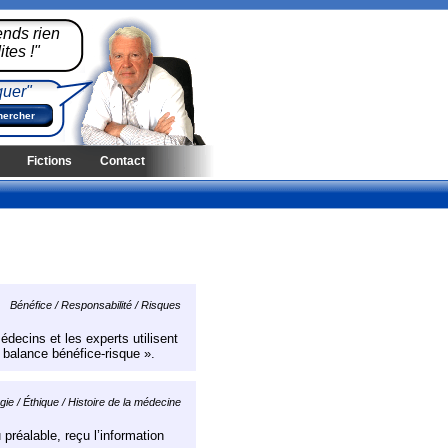
ends rien
tes !"
quer"
Fictions
Contact
Bénéfice / Responsabilité / Risques
édecins et les experts utilisent
 balance bénéfice-risque ».
ie / Éthique / Histoire de la médecine
 préalable, reçu l’information