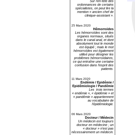
Sur l’en-tête des
ordonnances de certains
spécialistes, on peut lire la
mention « ancien chef de
clinique-assistant ».
25 Mars 2020
Hémorroïdes
Les hémorroïdes sont des
organes normaux, situés
dans le canal anal, et dont
absolument tout le monde
est équipé ; mais le mot
hémorroïdes est également
utilisé pour désigner les
problèmes hémorroïdaires,
ce qui entraîne une certaine
confusion dans l’esprit des
patients.
11 Mars 2020
Endémie / Epidémie /
Epidémiologie / Pandémie
Les trois termes
« endémie », « épidémie » et
« pandémie » appartiennent
au vocabulaire de
l’épidémiologie.
06 Mars 2020
Docteur / Médecin
Un médecin est toujours
docteur en médecine ; un
« docteur » n’est pas
nécessairement un médecin.