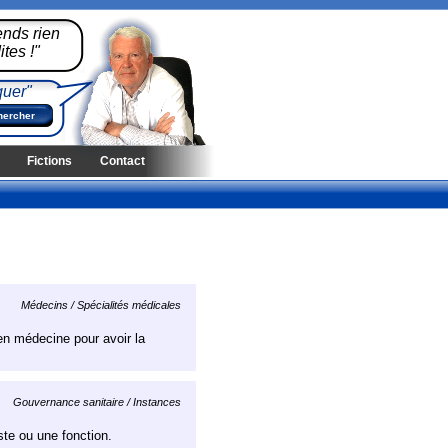
ends rien
tes !"
quer"
Fictions
Contact
Médecins / Spécialités médicales
 en médecine pour avoir la
Gouvernance sanitaire / Instances
ste ou une fonction.