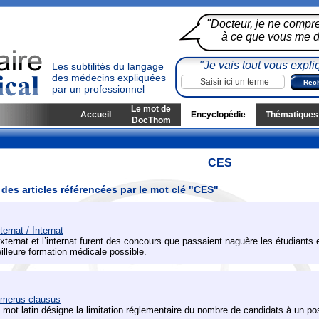
"Docteur, je ne compr
à ce que vous me di
"Je vais tout vous expli
Les subtilités du langage
des médecins expliquées
par un professionnel
Le mot de
Accueil
Encyclopédie
Thématiques
DocThom
CES
 des articles référencées par le mot clé "CES"
ternat / Internat
externat et l’internat furent des concours que passaient naguère les étudiants
illeure formation médicale possible.
merus clausus
 mot latin désigne la limitation réglementaire du nombre de candidats à un po