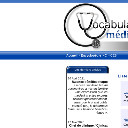
Accueil
>
Encyclopédie
>
C
> CES
Les derniers articles
Liste
26 Avril 2021
Balance bénéfice risque
La crise sanitaire liée au
coronavirus a mis en lumière
une expression que les
Ex
médecins et les experts
L’
utilisent quotidiennement,
me
mais que le grand public
connaît peu, la désormais
fameuse « balance bénéfice-
risque ».
Nu
17 Mai 2020
Ce
Chef de clinique / Clinicat