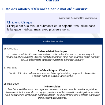
Cursus
Liste des articles référencées par le mot clé "Cursus"
Médecins / Spécialités médicales
Clinicien / Clinique
Clinique est à la fois un substantif et un adjectif, très utilisé dans
le langage médical, mais avec plusieurs sens.
Les derniers articles
26 Avril 2021
Balance bénéfice risque
La crise sanitaire liée au coronavirus a mis en lumière une expression que les
médecins et les experts utilisent quotidiennement, mais que le grand public connaît
peu, la désormais fameuse « balance bénéfice-risque ».
17 Mai 2020
Chef de clinique / Clinicat
Sur l’en-tête des ordonnances de certains spécialistes, on peut lire la mention
« ancien chef de clinique-assistant ».
25 Mars 2020
Hémorroïdes
Les hémorroïdes sont des organes normaux, situés dans le canal anal, et dont
absolument tout le monde est équipé ; mais le mot hémorroïdes est également utilisé
pour désigner les problèmes hémorroïdaires, ce qui entraîne une certaine confusion
dans l’esprit des patients.