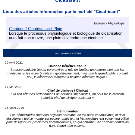
Cicatrisant
Liste des articles référencées par le mot clé "Cicatrisant"
Biologie / Physiologie
Cicatrice / Cicatrisation / Plaie
Lorsque le processus physiologique et biologique de cicatrisation
aura fait son œuvre, une plaie deviendra une cicatrice.
Les derniers articles
26 Avril 2021
Balance bénéfice risque
La crise sanitaire liée au coronavirus a mis en lumière une expression que les
médecins et les experts utilisent quotidiennement, mais que le grand public connaît
peu, la désormais fameuse « balance bénéfice-risque ».
17 Mai 2020
Chef de clinique / Clinicat
Sur l’en-tête des ordonnances de certains spécialistes, on peut lire la mention
« ancien chef de clinique-assistant ».
25 Mars 2020
Hémorroïdes
Les hémorroïdes sont des organes normaux, situés dans le canal anal, et dont
absolument tout le monde est équipé ; mais le mot hémorroïdes est également utilisé
pour désigner les problèmes hémorroïdaires, ce qui entraîne une certaine confusion
dans l’esprit des patients.