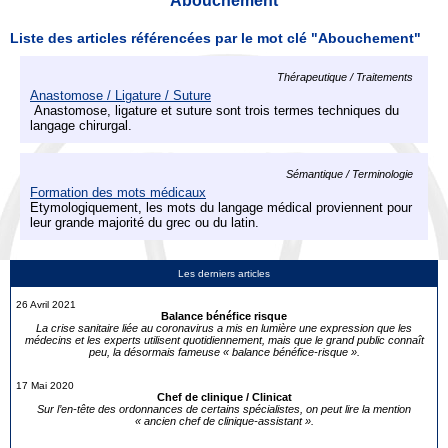
Abouchement
Liste des articles référencées par le mot clé "Abouchement"
Thérapeutique / Traitements
Anastomose / Ligature / Suture
Anastomose, ligature et suture sont trois termes techniques du
langage chirurgal.
Sémantique / Terminologie
Formation des mots médicaux
Etymologiquement, les mots du langage médical proviennent pour
leur grande majorité du grec ou du latin.
Les derniers articles
26 Avril 2021
Balance bénéfice risque
La crise sanitaire liée au coronavirus a mis en lumière une expression que les
médecins et les experts utilisent quotidiennement, mais que le grand public connaît
peu, la désormais fameuse « balance bénéfice-risque ».
17 Mai 2020
Chef de clinique / Clinicat
Sur l’en-tête des ordonnances de certains spécialistes, on peut lire la mention
« ancien chef de clinique-assistant ».