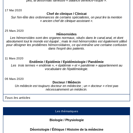
peu, la désormais fameuse « balance bénéfice-risque ».
17 Mai 2020
Chef de clinique / Clinicat
Sur l’en-tête des ordonnances de certains spécialistes, on peut lire la mention
« ancien chef de clinique-assistant ».
25 Mars 2020
Hémorroïdes
Les hémorroïdes sont des organes normaux, situés dans le canal anal, et dont
absolument tout le monde est équipé ; mais le mot hémorroïdes est également utilisé
pour désigner les problèmes hémorroïdaires, ce qui entraîne une certaine confusion
dans l’esprit des patients.
11 Mars 2020
Endémie / Epidémie / Epidémiologie / Pandémie
Les trois termes « endémie », « épidémie » et « pandémie » appartiennent au
vocabulaire de l’épidémiologie.
06 Mars 2020
Docteur / Médecin
Un médecin est toujours docteur en médecine ; un « docteur » n’est pas
nécessairement un médecin.
Tous les articles
Les thématiques
Biologie / Physiologie
Déontologie / Éthique / Histoire de la médecine