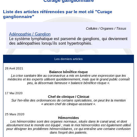
Curage ganglionnaire
Liste des articles référencées par le mot clé "Curage
ganglionnaire"
Cellules / Organes / Tissus
Adénopathie / Ganglion
Le système lymphatique est parsemé de ganglions, qui deviennent
des adénopathies lorsqu’ils sont hypertrophiés.
Les derniers articles
26 Avril 2021
Balance bénéfice risque
La crise sanitaire liée au coronavirus a mis en lumière une expression que les
médecins et les experts utilisent quotidiennement, mais que le grand public connaît
peu, la désormais fameuse « balance bénéfice-risque ».
17 Mai 2020
Chef de clinique / Clinicat
Sur l’en-tête des ordonnances de certains spécialistes, on peut lire la mention
« ancien chef de clinique-assistant ».
25 Mars 2020
Hémorroïdes
Les hémorroïdes sont des organes normaux, situés dans le canal anal, et dont
absolument tout le monde est équipé ; mais le mot hémorroïdes est également utilisé
pour désigner les problèmes hémorroïdaires, ce qui entraîne une certaine confusion
dans l’esprit des patients.