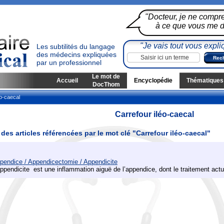
"Docteur, je ne compr
à ce que vous me di
"Je vais tout vous expli
Les subtilités du langage
des médecins expliquées
par un professionnel
Le mot de
Accueil
Encyclopédie
Thématiques
DocThom
éo-caecal
Carrefour iléo-caecal
 des articles référencées par le mot clé "Carrefour iléo-caecal"
pendice / Appendicectomie / Appendicite
appendicite est une inflammation aiguë de l’appendice, dont le traitement actu