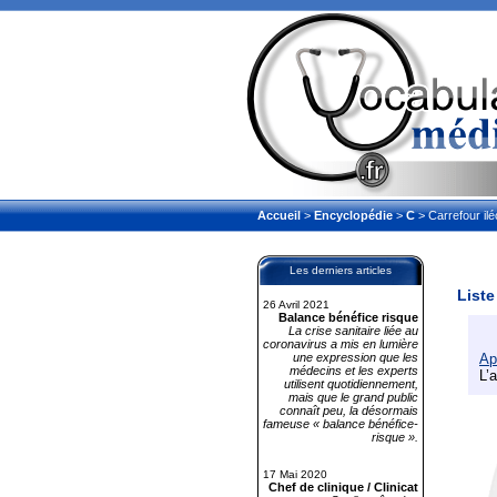
Accueil
>
Encyclopédie
>
C
> Carrefour il
Les derniers articles
Liste
26 Avril 2021
Balance bénéfice risque
La crise sanitaire liée au
coronavirus a mis en lumière
une expression que les
Ap
médecins et les experts
L’
utilisent quotidiennement,
mais que le grand public
connaît peu, la désormais
fameuse « balance bénéfice-
risque ».
17 Mai 2020
Chef de clinique / Clinicat