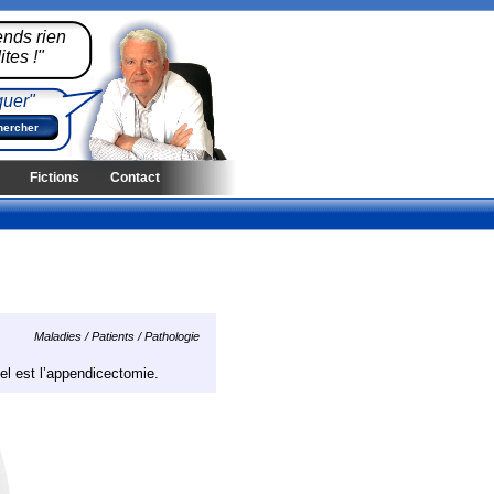
ends rien
tes !"
quer"
Fictions
Contact
Maladies / Patients / Pathologie
el est l’appendicectomie.