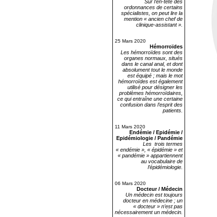
Sur l’en-tête des
ordonnances de certains
spécialistes, on peut lire la
mention « ancien chef de
clinique-assistant ».
25 Mars 2020
Hémorroïdes
Les hémorroïdes sont des
organes normaux, situés
dans le canal anal, et dont
absolument tout le monde
est équipé ; mais le mot
hémorroïdes est également
utilisé pour désigner les
problèmes hémorroïdaires,
ce qui entraîne une certaine
confusion dans l’esprit des
patients.
11 Mars 2020
Endémie / Epidémie /
Epidémiologie / Pandémie
Les trois termes
« endémie », « épidémie » et
« pandémie » appartiennent
au vocabulaire de
l’épidémiologie.
06 Mars 2020
Docteur / Médecin
Un médecin est toujours
docteur en médecine ; un
« docteur » n’est pas
nécessairement un médecin.