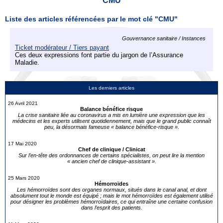
CMU
Liste des articles référencées par le mot clé "CMU"
Gouvernance sanitaire / Instances
Ticket modérateur / Tiers payant
Ces deux expressions font partie du jargon de l’Assurance
Maladie.
Les derniers articles
26 Avril 2021
Balance bénéfice risque
La crise sanitaire liée au coronavirus a mis en lumière une expression que les
médecins et les experts utilisent quotidiennement, mais que le grand public connaît
peu, la désormais fameuse « balance bénéfice-risque ».
17 Mai 2020
Chef de clinique / Clinicat
Sur l’en-tête des ordonnances de certains spécialistes, on peut lire la mention
« ancien chef de clinique-assistant ».
25 Mars 2020
Hémorroïdes
Les hémorroïdes sont des organes normaux, situés dans le canal anal, et dont
absolument tout le monde est équipé ; mais le mot hémorroïdes est également utilisé
pour désigner les problèmes hémorroïdaires, ce qui entraîne une certaine confusion
dans l’esprit des patients.