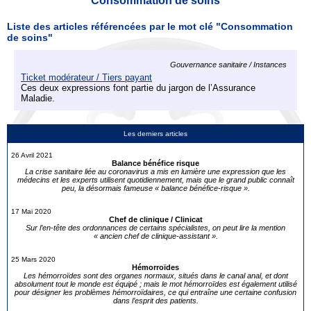
Consommation de soins
Liste des articles référencées par le mot clé "Consommation
de soins"
Gouvernance sanitaire / Instances
Ticket modérateur / Tiers payant
Ces deux expressions font partie du jargon de l’Assurance
Maladie.
Les derniers articles
26 Avril 2021
Balance bénéfice risque
La crise sanitaire liée au coronavirus a mis en lumière une expression que les
médecins et les experts utilisent quotidiennement, mais que le grand public connaît
peu, la désormais fameuse « balance bénéfice-risque ».
17 Mai 2020
Chef de clinique / Clinicat
Sur l’en-tête des ordonnances de certains spécialistes, on peut lire la mention
« ancien chef de clinique-assistant ».
25 Mars 2020
Hémorroïdes
Les hémorroïdes sont des organes normaux, situés dans le canal anal, et dont
absolument tout le monde est équipé ; mais le mot hémorroïdes est également utilisé
pour désigner les problèmes hémorroïdaires, ce qui entraîne une certaine confusion
dans l’esprit des patients.