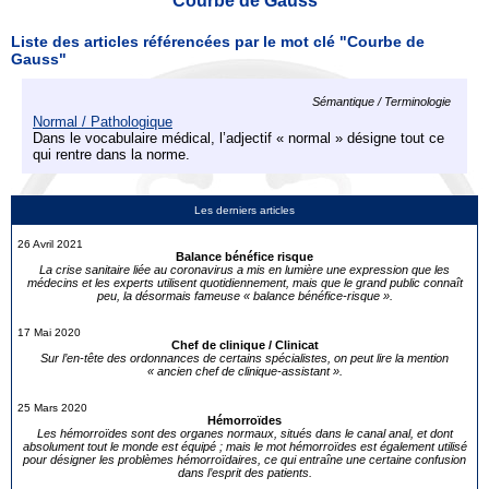
Courbe de Gauss
Liste des articles référencées par le mot clé "Courbe de
Gauss"
Sémantique / Terminologie
Normal / Pathologique
Dans le vocabulaire médical, l’adjectif « normal » désigne tout ce
qui rentre dans la norme.
Les derniers articles
26 Avril 2021
Balance bénéfice risque
La crise sanitaire liée au coronavirus a mis en lumière une expression que les
médecins et les experts utilisent quotidiennement, mais que le grand public connaît
peu, la désormais fameuse « balance bénéfice-risque ».
17 Mai 2020
Chef de clinique / Clinicat
Sur l’en-tête des ordonnances de certains spécialistes, on peut lire la mention
« ancien chef de clinique-assistant ».
25 Mars 2020
Hémorroïdes
Les hémorroïdes sont des organes normaux, situés dans le canal anal, et dont
absolument tout le monde est équipé ; mais le mot hémorroïdes est également utilisé
pour désigner les problèmes hémorroïdaires, ce qui entraîne une certaine confusion
dans l’esprit des patients.