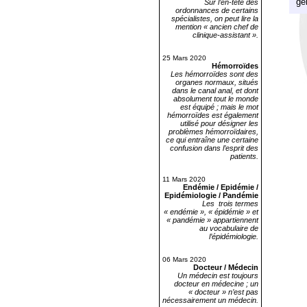
gé
Sur l’en-tête des
ordonnances de certains
spécialistes, on peut lire la
mention « ancien chef de
clinique-assistant ».
25 Mars 2020
Hémorroïdes
Les hémorroïdes sont des
organes normaux, situés
dans le canal anal, et dont
absolument tout le monde
est équipé ; mais le mot
hémorroïdes est également
utilisé pour désigner les
problèmes hémorroïdaires,
ce qui entraîne une certaine
confusion dans l’esprit des
patients.
11 Mars 2020
Endémie / Epidémie /
Epidémiologie / Pandémie
Les trois termes
« endémie », « épidémie » et
« pandémie » appartiennent
au vocabulaire de
l’épidémiologie.
06 Mars 2020
Docteur / Médecin
Un médecin est toujours
docteur en médecine ; un
« docteur » n’est pas
nécessairement un médecin.