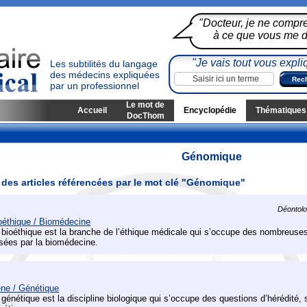
"Docteur, je ne compr
à ce que vous me di
"Je vais tout vous expli
Les subtilités du langage
des médecins expliquées
par un professionnel
Le mot de
Accueil
Encyclopédie
Thématiques
DocThom
Génomique
 des articles référencées par le mot clé "Génomique"
Déontolog
oéthique / Biomédecine
 bioéthique est la branche de l’éthique médicale qui s’occupe des nombreuse
sées par la biomédecine.
ne / Génétique
 génétique est la discipline biologique qui s’occupe des questions d’hérédité, 