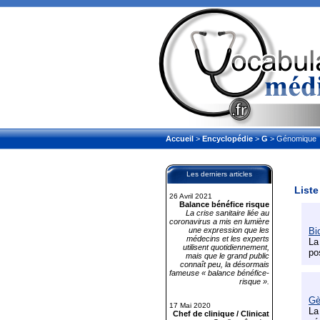
Accueil
>
Encyclopédie
>
G
> Génomique
Les derniers articles
Liste
26 Avril 2021
Balance bénéfice risque
La crise sanitaire liée au
coronavirus a mis en lumière
une expression que les
Bi
médecins et les experts
La
utilisent quotidiennement,
po
mais que le grand public
connaît peu, la désormais
fameuse « balance bénéfice-
risque ».
Gè
17 Mai 2020
La
Chef de clinique / Clinicat