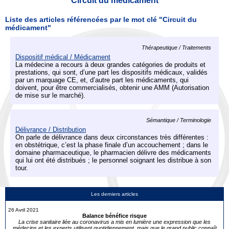
Circuit du médicament
Liste des articles référencées par le mot clé "Circuit du
médicament"
Thérapeutique / Traitements
Dispositif médical / Médicament
La médecine a recours à deux grandes catégories de produits et
prestations, qui sont, d’une part les dispositifs médicaux, validés
par un marquage CE, et, d’autre part les médicaments, qui
doivent, pour être commercialisés, obtenir une AMM (Autorisation
de mise sur le marché).
Sémantique / Terminologie
Délivrance / Distribution
On parle de délivrance dans deux circonstances très différentes :
en obstétrique, c’est la phase finale d’un accouchement ; dans le
domaine pharmaceutique, le pharmacien délivre des médicaments
qui lui ont été distribués ; le personnel soignant les distribue à son
tour.
Les derniers articles
26 Avril 2021
Balance bénéfice risque
La crise sanitaire liée au coronavirus a mis en lumière une expression que les
médecins et les experts utilisent quotidiennement, mais que le grand public connaît