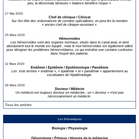
peu, la désormais fameuse « balance bénéfice-risque ».
17 Mai 2020
Chef de clinique / Clinicat
Sur l’en-tête des ordonnances de certains spécialistes, on peut lire la mention
« ancien chef de clinique-assistant ».
25 Mars 2020
Hémorroïdes
Les hémorroïdes sont des organes normaux, situés dans le canal anal, et dont
absolument tout le monde est équipé ; mais le mot hémorroïdes est également utilisé
pour désigner les problèmes hémorroïdaires, ce qui entraîne une certaine confusion
dans l’esprit des patients.
11 Mars 2020
Endémie / Epidémie / Epidémiologie / Pandémie
Les trois termes « endémie », « épidémie » et « pandémie » appartiennent au
vocabulaire de l’épidémiologie.
06 Mars 2020
Docteur / Médecin
Un médecin est toujours docteur en médecine ; un « docteur » n’est pas
nécessairement un médecin.
Tous les articles
Les thématiques
Biologie / Physiologie
Déontologie / Éthique / Histoire de la médecine