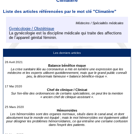
Climatère
Liste des articles référencées par le mot clé "Climatère"
Médecins / Spécialités médicales
Gynécologie / Obstétrique
La gynécologie est la discipline médicale qui traite des affections
de l’appareil génital féminin.
Les derniers articles
26 Avril 2021
Balance bénéfice risque
La crise sanitaire liée au coronavirus a mis en lumière une expression que les
médecins et les experts utilisent quotidiennement, mais que le grand public connaît
peu, la désormais fameuse « balance bénéfice-risque ».
17 Mai 2020
Chef de clinique / Clinicat
Sur l’en-tête des ordonnances de certains spécialistes, on peut lire la mention
« ancien chef de clinique-assistant ».
25 Mars 2020
Hémorroïdes
Les hémorroïdes sont des organes normaux, situés dans le canal anal, et dont
absolument tout le monde est équipé ; mais le mot hémorroïdes est également utilisé
pour désigner les problèmes hémorroïdaires, ce qui entraîne une certaine confusion
dans l’esprit des patients.