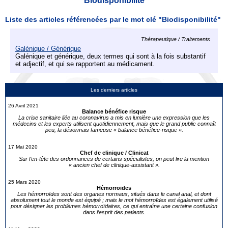
Biodisponibilité
Liste des articles référencées par le mot clé "Biodisponibilité"
Thérapeutique / Traitements
Galénique / Générique
Galénique et générique, deux termes qui sont à la fois substantif
et adjectif, et qui se rapportent au médicament.
Les derniers articles
26 Avril 2021
Balance bénéfice risque
La crise sanitaire liée au coronavirus a mis en lumière une expression que les
médecins et les experts utilisent quotidiennement, mais que le grand public connaît
peu, la désormais fameuse « balance bénéfice-risque ».
17 Mai 2020
Chef de clinique / Clinicat
Sur l’en-tête des ordonnances de certains spécialistes, on peut lire la mention
« ancien chef de clinique-assistant ».
25 Mars 2020
Hémorroïdes
Les hémorroïdes sont des organes normaux, situés dans le canal anal, et dont
absolument tout le monde est équipé ; mais le mot hémorroïdes est également utilisé
pour désigner les problèmes hémorroïdaires, ce qui entraîne une certaine confusion
dans l’esprit des patients.