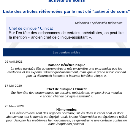
activité de soins
Liste des articles référencées par le mot clé "activité de soins"
Médecins / Spécialités médicales
Chef de clinique / Clinicat
Sur l’en-tête des ordonnances de certains spécialistes, on peut lire
la mention « ancien chef de clinique-assistant ».
Les derniers articles
26 Avril 2021
Balance bénéfice risque
La crise sanitaire liée au coronavirus a mis en lumière une expression que les
médecins et les experts utilisent quotidiennement, mais que le grand public connaît
peu, la désormais fameuse « balance bénéfice-risque ».
17 Mai 2020
Chef de clinique / Clinicat
Sur l’en-tête des ordonnances de certains spécialistes, on peut lire la mention
« ancien chef de clinique-assistant ».
25 Mars 2020
Hémorroïdes
Les hémorroïdes sont des organes normaux, situés dans le canal anal, et dont
absolument tout le monde est équipé ; mais le mot hémorroïdes est également utilisé
pour désigner les problèmes hémorroïdaires, ce qui entraîne une certaine confusion
dans l’esprit des patients.