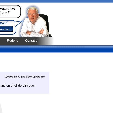
ends rien
tes !"
quer"
Fictions
Contact
Médecins / Spécialités médicales
 ancien chef de clinique-