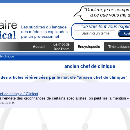
"Docteur, je ne compr
à ce que vous me di
"Je vais tout vous expli
Les subtilités du langage
des médecins expliquées
par un professionnel
Le mot de
Accueil
Encyclopédie
Thématiques
DocThom
e clinique
ancien chef de clinique
 des articles référencées par le mot clé "ancien chef de clinique"
ef de clinique / Clinicat
r l’en-tête des ordonnances de certains spécialistes, on peut lire la mention «
sistant ».