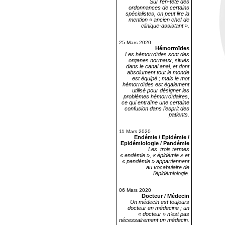
Sur l’en-tête des
ordonnances de certains
spécialistes, on peut lire la
mention « ancien chef de
clinique-assistant ».
25 Mars 2020
Hémorroïdes
Les hémorroïdes sont des
organes normaux, situés
dans le canal anal, et dont
absolument tout le monde
est équipé ; mais le mot
hémorroïdes est également
utilisé pour désigner les
problèmes hémorroïdaires,
ce qui entraîne une certaine
confusion dans l’esprit des
patients.
11 Mars 2020
Endémie / Epidémie /
Epidémiologie / Pandémie
Les trois termes
« endémie », « épidémie » et
« pandémie » appartiennent
au vocabulaire de
l’épidémiologie.
06 Mars 2020
Docteur / Médecin
Un médecin est toujours
docteur en médecine ; un
« docteur » n’est pas
nécessairement un médecin.