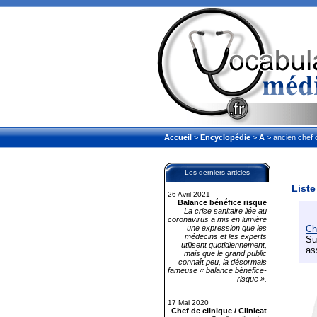
Accueil
>
Encyclopédie
>
A
> ancien chef d
Les derniers articles
Liste
26 Avril 2021
Balance bénéfice risque
La crise sanitaire liée au
coronavirus a mis en lumière
une expression que les
Ch
médecins et les experts
Su
utilisent quotidiennement,
as
mais que le grand public
connaît peu, la désormais
fameuse « balance bénéfice-
risque ».
17 Mai 2020
Chef de clinique / Clinicat