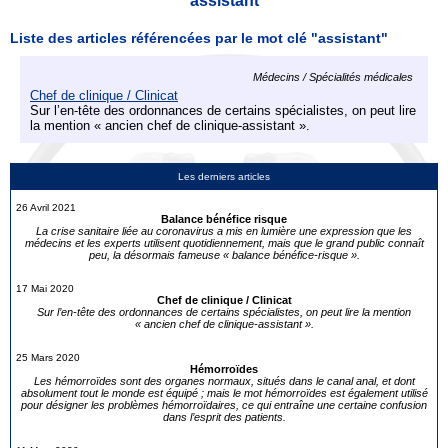
assistant
Liste des articles référencées par le mot clé "assistant"
Médecins / Spécialités médicales
Chef de clinique / Clinicat
Sur l’en-tête des ordonnances de certains spécialistes, on peut lire
la mention « ancien chef de clinique-assistant ».
Les derniers articles
26 Avril 2021
Balance bénéfice risque
La crise sanitaire liée au coronavirus a mis en lumière une expression que les
médecins et les experts utilisent quotidiennement, mais que le grand public connaît
peu, la désormais fameuse « balance bénéfice-risque ».
17 Mai 2020
Chef de clinique / Clinicat
Sur l’en-tête des ordonnances de certains spécialistes, on peut lire la mention
« ancien chef de clinique-assistant ».
25 Mars 2020
Hémorroïdes
Les hémorroïdes sont des organes normaux, situés dans le canal anal, et dont
absolument tout le monde est équipé ; mais le mot hémorroïdes est également utilisé
pour désigner les problèmes hémorroïdaires, ce qui entraîne une certaine confusion
dans l’esprit des patients.