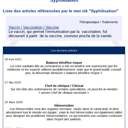
Syphilisation
Liste des articles référencées par le mot clé "Syphilisation"
Thérapeutique / Traitements
Vaccin / Vaccination / Vaccine
Le vaccin, qui permet l’immunisation par la vaccination, fut
découvert à partir de la vaccine, zoonose proche de la variole.
Les derniers articles
26 Avril 2021
Balance bénéfice risque
La crise sanitaire liée au coronavirus a mis en lumière une expression que les
médecins et les experts utilisent quotidiennement, mais que le grand public connaît
peu, la désormais fameuse « balance bénéfice-risque ».
17 Mai 2020
Chef de clinique / Clinicat
Sur l’en-tête des ordonnances de certains spécialistes, on peut lire la mention
« ancien chef de clinique-assistant ».
25 Mars 2020
Hémorroïdes
Les hémorroïdes sont des organes normaux, situés dans le canal anal, et dont
absolument tout le monde est équipé ; mais le mot hémorroïdes est également utilisé
pour désigner les problèmes hémorroïdaires, ce qui entraîne une certaine confusion
dans l’esprit des patients.