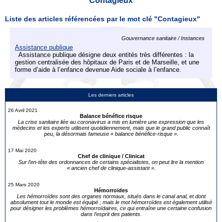
Contagieux
Liste des articles référencées par le mot clé "Contagieux"
Gouvernance sanitaire / Instances
Assistance publique
Assistance publique désigne deux entités très différentes : la
gestion centralisée des hôpitaux de Paris et de Marseille, et une
forme d’aide à l’enfance devenue Aide sociale à l’enfance.
Les derniers articles
26 Avril 2021
Balance bénéfice risque
La crise sanitaire liée au coronavirus a mis en lumière une expression que les
médecins et les experts utilisent quotidiennement, mais que le grand public connaît
peu, la désormais fameuse « balance bénéfice-risque ».
17 Mai 2020
Chef de clinique / Clinicat
Sur l’en-tête des ordonnances de certains spécialistes, on peut lire la mention
« ancien chef de clinique-assistant ».
25 Mars 2020
Hémorroïdes
Les hémorroïdes sont des organes normaux, situés dans le canal anal, et dont
absolument tout le monde est équipé ; mais le mot hémorroïdes est également utilisé
pour désigner les problèmes hémorroïdaires, ce qui entraîne une certaine confusion
dans l’esprit des patients.