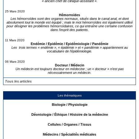
« ancien chef de clinique-assistant ».
25 Mars 2020
Hémorroïdes
Les hémorroïdes sont des organes normaux, situés dans le canal anal, et dont
absolument tout le monde est équipé ; mais le mot hémorroïdes est également utilisé
pour désigner les problèmes hémorroïdaires, ce qui entraîne une certaine confusion
dans l’esprit des patients.
11 Mars 2020
Endémie / Epidémie / Epidémiologie / Pandémie
Les trois termes « endémie », « épidémie » et « pandémie » appartiennent au
vocabulaire de l’épidémiologie.
06 Mars 2020
Docteur / Médecin
Un médecin est toujours docteur en médecine ; un « docteur » n’est pas
nécessairement un médecin.
Tous les articles
Les thématiques
Biologie / Physiologie
Déontologie / Éthique / Histoire de la médecine
Cellules / Organes / Tissus
Médecins / Spécialités médicales