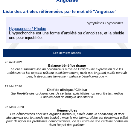
Angoisse
Liste des articles référencées par le mot clé "Angoisse"
Symptômes / Syndromes
Hypocondrie / Phobie
L’hypochondrie est une forme d’anxiété ou d’angoisse, et la phobie
une peur injustifiée.
Les derniers articles
26 Avril 2021
Balance bénéfice risque
La crise sanitaire liée au coronavirus a mis en lumière une expression que les
médecins et les experts utilisent quotidiennement, mais que le grand public connaît
peu, la désormais fameuse « balance bénéfice-risque ».
17 Mai 2020
Chef de clinique / Clinicat
Sur l’en-tête des ordonnances de certains spécialistes, on peut lire la mention
« ancien chef de clinique-assistant ».
25 Mars 2020
Hémorroïdes
Les hémorroïdes sont des organes normaux, situés dans le canal anal, et dont
absolument tout le monde est équipé ; mais le mot hémorroïdes est également utilisé
pour désigner les problèmes hémorroïdaires, ce qui entraîne une certaine confusion
dans l’esprit des patients.