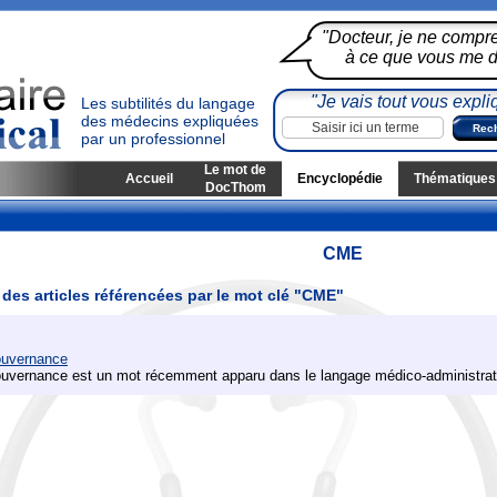
"Docteur, je ne compr
à ce que vous me di
"Je vais tout vous expli
Les subtilités du langage
des médecins expliquées
par un professionnel
Le mot de
Accueil
Encyclopédie
Thématiques
DocThom
CME
 des articles référencées par le mot clé "CME"
uvernance
uvernance est un mot récemment apparu dans le langage médico-administrati