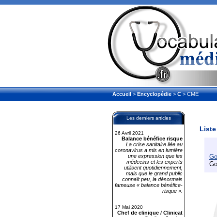
Accueil
>
Encyclopédie
>
C
> CME
Les derniers articles
Liste
26 Avril 2021
Balance bénéfice risque
La crise sanitaire liée au
coronavirus a mis en lumière
une expression que les
Go
médecins et les experts
Go
utilisent quotidiennement,
mais que le grand public
connaît peu, la désormais
fameuse « balance bénéfice-
risque ».
17 Mai 2020
Chef de clinique / Clinicat