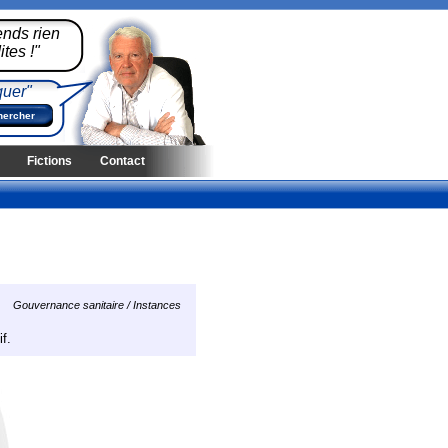
ends rien
tes !"
quer"
Fictions
Contact
Gouvernance sanitaire / Instances
f.