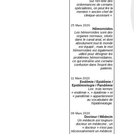
Sur l’en-tête des
ordonnances de certains
spécialistes, on peut lire la
mention « ancien chef de
clinique-assistant ».
25 Mars 2020
Hémorroïdes
Les hémorroïdes sont des
organes normaux, situés
dans le canal anal, et dont
absolument tout le monde
est équipé ; mais le mot
hémorroïdes est également
utilisé pour désigner les
problèmes hémorroïdaires,
ce qui entraîne une certaine
confusion dans l’esprit des
patients.
11 Mars 2020
Endémie / Epidémie /
Epidémiologie / Pandémie
Les trois termes
« endémie », « épidémie » et
« pandémie » appartiennent
au vocabulaire de
l’épidémiologie.
06 Mars 2020
Docteur / Médecin
Un médecin est toujours
docteur en médecine ; un
« docteur » n’est pas
nécessairement un médecin.