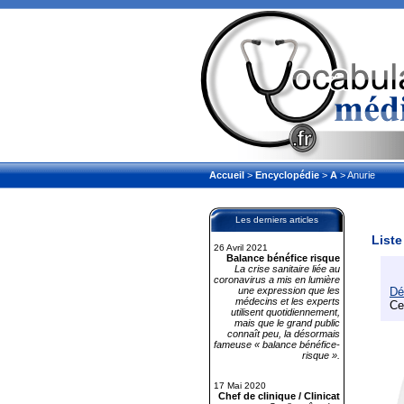
Accueil
>
Encyclopédie
>
A
> Anurie
Les derniers articles
Liste
26 Avril 2021
Balance bénéfice risque
La crise sanitaire liée au
coronavirus a mis en lumière
une expression que les
Dé
médecins et les experts
Ce
utilisent quotidiennement,
mais que le grand public
connaît peu, la désormais
fameuse « balance bénéfice-
risque ».
17 Mai 2020
Chef de clinique / Clinicat