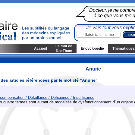
"Docteur, je ne compr
à ce que vous me di
"Je vais tout vous expli
Les subtilités du langage
des médecins expliquées
par un professionnel
Le mot de
Accueil
Encyclopédie
Thématiques
DocThom
Anurie
 des articles référencées par le mot clé "Anurie"
compensation / Défaillance / Déficience / Insuffisance
s quatre termes sont autant de modalités de dysfonctionnement d’un organe 