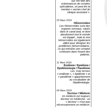
Sur l’en-tête des
ordonnances de certains
spécialistes, on peut lire la
mention « ancien chef de
clinique-assistant ».
25 Mars 2020
Hémorroïdes
Les hémorroïdes sont des
organes normaux, situés
dans le canal anal, et dont
absolument tout le monde
est équipé ; mais le mot
hémorroïdes est également
utilisé pour désigner les
problèmes hémorroïdaires,
ce qui entraîne une certaine
confusion dans l’esprit des
patients.
11 Mars 2020
Endémie / Epidémie /
Epidémiologie / Pandémie
Les trois termes
« endémie », « épidémie » et
« pandémie » appartiennent
au vocabulaire de
l’épidémiologie.
06 Mars 2020
Docteur / Médecin
Un médecin est toujours
docteur en médecine ; un
« docteur » n’est pas
nécessairement un médecin.