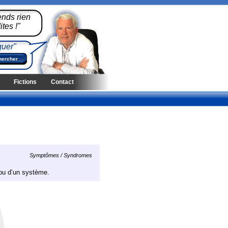
ends rien
tes !"
quer"
Fictions
Contact
Symptômes / Syndromes
ou d’un système.