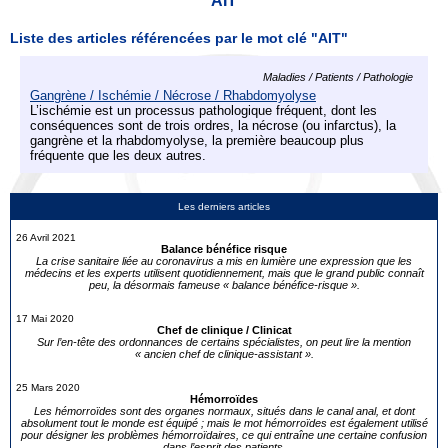
AIT
Liste des articles référencées par le mot clé "AIT"
Maladies / Patients / Pathologie
Gangrène / Ischémie / Nécrose / Rhabdomyolyse
L’ischémie est un processus pathologique fréquent, dont les
conséquences sont de trois ordres, la nécrose (ou infarctus), la
gangrène et la rhabdomyolyse, la première beaucoup plus
fréquente que les deux autres.
Les derniers articles
26 Avril 2021
Balance bénéfice risque
La crise sanitaire liée au coronavirus a mis en lumière une expression que les
médecins et les experts utilisent quotidiennement, mais que le grand public connaît
peu, la désormais fameuse « balance bénéfice-risque ».
17 Mai 2020
Chef de clinique / Clinicat
Sur l’en-tête des ordonnances de certains spécialistes, on peut lire la mention
« ancien chef de clinique-assistant ».
25 Mars 2020
Hémorroïdes
Les hémorroïdes sont des organes normaux, situés dans le canal anal, et dont
absolument tout le monde est équipé ; mais le mot hémorroïdes est également utilisé
pour désigner les problèmes hémorroïdaires, ce qui entraîne une certaine confusion
dans l’esprit des patients.