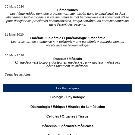
25 Mars 2020
Hémorroïdes
Les hémorroïdes sont des organes normaux, situés dans le canal anal, et dont
absolument tout le monde est équipé ; mais le mot hémorroïdes est également utilisé
pour désigner les problèmes hémorroïdaires, ce qui entraîne une certaine confusion
dans l’esprit des patients.
11 Mars 2020
Endémie / Epidémie / Epidémiologie / Pandémie
Les trois termes « endémie », « épidémie » et « pandémie » appartiennent au
vocabulaire de l’épidémiologie.
06 Mars 2020
Docteur / Médecin
Un médecin est toujours docteur en médecine ; un « docteur » n’est pas
nécessairement un médecin.
Tous les articles
Les thématiques
Biologie / Physiologie
Déontologie / Éthique / Histoire de la médecine
Cellules / Organes / Tissus
Médecins / Spécialités médicales