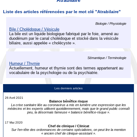
Atrabilaire
Liste des articles référencées par le mot clé "Atrabilaire"
Biologie / Physiologie
Bile / Cholédoque / Vésicule
La bile est un liquide biologique fabriqué par le foie, amené au
duodénum par le canal cholédoque et stocké dans la vésicule
biliaire, aussi appelée « cholécyste ».
Sémantique / Terminologie
Humeur / Thymie
Actuellement, humeur et thymie sont des termes appartenant au
vocabulaire de la psychologie ou de la psychiatrie.
Les derniers articles
26 Avril 2021
Balance bénéfice risque
La crise sanitaire liée au coronavirus a mis en lumière une expression que les
médecins et les experts utilisent quotidiennement, mais que le grand public connaît
peu, la désormais fameuse « balance bénéfice-risque ».
17 Mai 2020
Chef de clinique / Clinicat
Sur l’en-tête des ordonnances de certains spécialistes, on peut lire la mention
« ancien chef de clinique-assistant ».