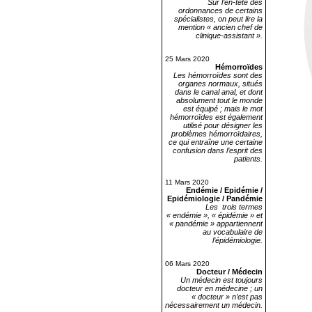
Sur l’en-tête des
ordonnances de certains
spécialistes, on peut lire la
mention « ancien chef de
clinique-assistant ».
25 Mars 2020
Hémorroïdes
Les hémorroïdes sont des
organes normaux, situés
dans le canal anal, et dont
absolument tout le monde
est équipé ; mais le mot
hémorroïdes est également
utilisé pour désigner les
problèmes hémorroïdaires,
ce qui entraîne une certaine
confusion dans l’esprit des
patients.
11 Mars 2020
Endémie / Epidémie /
Epidémiologie / Pandémie
Les trois termes
« endémie », « épidémie » et
« pandémie » appartiennent
au vocabulaire de
l’épidémiologie.
06 Mars 2020
Docteur / Médecin
Un médecin est toujours
docteur en médecine ; un
« docteur » n’est pas
nécessairement un médecin.