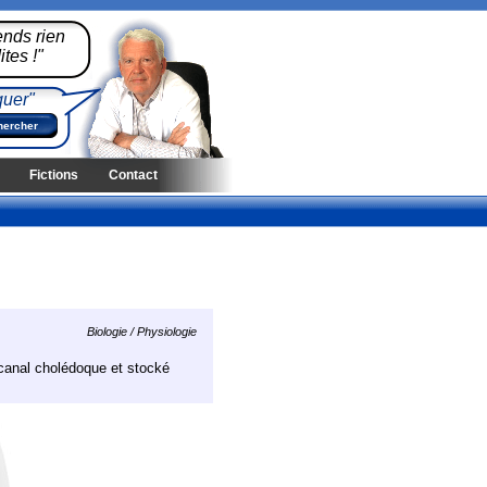
ends rien
tes !"
quer"
Fictions
Contact
Biologie / Physiologie
 canal cholédoque et stocké