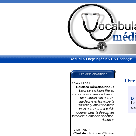
Accueil
>
Encyclopédie
>
C
> Cholangite
Les derniers articles
Liste
26 Avril 2021
Balance bénéfice risque
La crise sanitaire liée au
coronavirus a mis en lumière
une expression que les
Bi
médecins et les experts
La
utilisent quotidiennement,
da
mais que le grand public
connaît peu, la désormais
fameuse « balance bénéfice-
risque ».
17 Mai 2020
Chef de clinique / Clinicat