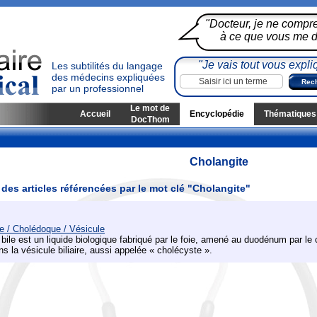
"Docteur, je ne compr
à ce que vous me di
"Je vais tout vous expli
Les subtilités du langage
des médecins expliquées
par un professionnel
Le mot de
Accueil
Encyclopédie
Thématiques
DocThom
Cholangite
 des articles référencées par le mot clé "Cholangite"
le / Cholédoque / Vésicule
 bile est un liquide biologique fabriqué par le foie, amené au duodénum par le
ns la vésicule biliaire, aussi appelée « cholécyste ».