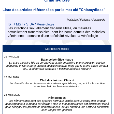
Chlamydiose
Liste des articles référencées par le mot clé "Chlamydiose"
Maladies / Patients / Pathologie
IST / MST / SIDA / Vénérologie
Les infections sexuellement transmissibles, ou maladies
sexuellement transmissibles, sont les noms actuels des maladies
vénériennes, domaine d’une spécialité révolue, la vénérologie.
Les derniers articles
26 Avril 2021
Balance bénéfice risque
La crise sanitaire liée au coronavirus a mis en lumière une expression que les
médecins et les experts utilisent quotidiennement, mais que le grand public connaît
peu, la désormais fameuse « balance bénéfice-risque ».
17 Mai 2020
Chef de clinique / Clinicat
Sur l’en-tête des ordonnances de certains spécialistes, on peut lire la mention
« ancien chef de clinique-assistant ».
25 Mars 2020
Hémorroïdes
Les hémorroïdes sont des organes normaux, situés dans le canal anal, et dont
absolument tout le monde est équipé ; mais le mot hémorroïdes est également utilisé
pour désigner les problèmes hémorroïdaires, ce qui entraîne une certaine confusion
dans l’esprit des patients.