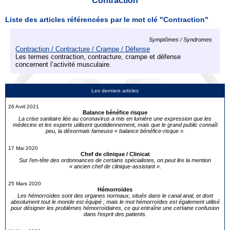
Contraction
Liste des articles référencées par le mot clé "Contraction"
Symptômes / Syndromes
Contraction / Contracture / Crampe / Défense
Les termes contraction, contracture, crampe et défense
concernent l’activité musculaire.
Les derniers articles
26 Avril 2021
Balance bénéfice risque
La crise sanitaire liée au coronavirus a mis en lumière une expression que les
médecins et les experts utilisent quotidiennement, mais que le grand public connaît
peu, la désormais fameuse « balance bénéfice-risque ».
17 Mai 2020
Chef de clinique / Clinicat
Sur l’en-tête des ordonnances de certains spécialistes, on peut lire la mention
« ancien chef de clinique-assistant ».
25 Mars 2020
Hémorroïdes
Les hémorroïdes sont des organes normaux, situés dans le canal anal, et dont
absolument tout le monde est équipé ; mais le mot hémorroïdes est également utilisé
pour désigner les problèmes hémorroïdaires, ce qui entraîne une certaine confusion
dans l’esprit des patients.