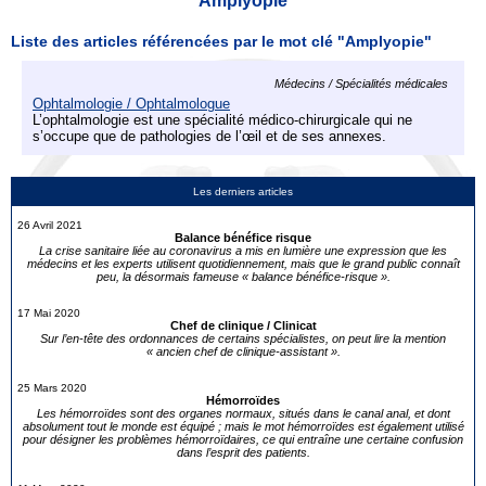
Amplyopie
Liste des articles référencées par le mot clé "Amplyopie"
Médecins / Spécialités médicales
Ophtalmologie / Ophtalmologue
L’ophtalmologie est une spécialité médico-chirurgicale qui ne
s’occupe que de pathologies de l’œil et de ses annexes.
Les derniers articles
26 Avril 2021
Balance bénéfice risque
La crise sanitaire liée au coronavirus a mis en lumière une expression que les
médecins et les experts utilisent quotidiennement, mais que le grand public connaît
peu, la désormais fameuse « balance bénéfice-risque ».
17 Mai 2020
Chef de clinique / Clinicat
Sur l’en-tête des ordonnances de certains spécialistes, on peut lire la mention
« ancien chef de clinique-assistant ».
25 Mars 2020
Hémorroïdes
Les hémorroïdes sont des organes normaux, situés dans le canal anal, et dont
absolument tout le monde est équipé ; mais le mot hémorroïdes est également utilisé
pour désigner les problèmes hémorroïdaires, ce qui entraîne une certaine confusion
dans l’esprit des patients.