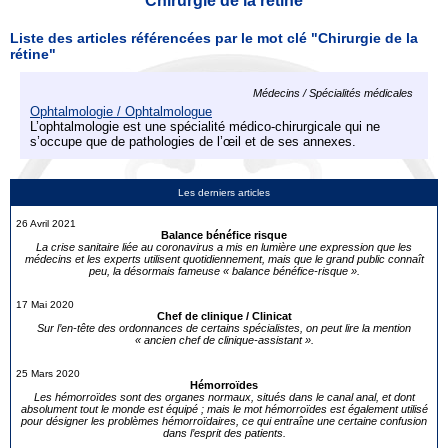
Chirurgie de la rétine
Liste des articles référencées par le mot clé "Chirurgie de la
rétine"
Médecins / Spécialités médicales
Ophtalmologie / Ophtalmologue
L’ophtalmologie est une spécialité médico-chirurgicale qui ne
s’occupe que de pathologies de l’œil et de ses annexes.
Les derniers articles
26 Avril 2021
Balance bénéfice risque
La crise sanitaire liée au coronavirus a mis en lumière une expression que les
médecins et les experts utilisent quotidiennement, mais que le grand public connaît
peu, la désormais fameuse « balance bénéfice-risque ».
17 Mai 2020
Chef de clinique / Clinicat
Sur l’en-tête des ordonnances de certains spécialistes, on peut lire la mention
« ancien chef de clinique-assistant ».
25 Mars 2020
Hémorroïdes
Les hémorroïdes sont des organes normaux, situés dans le canal anal, et dont
absolument tout le monde est équipé ; mais le mot hémorroïdes est également utilisé
pour désigner les problèmes hémorroïdaires, ce qui entraîne une certaine confusion
dans l’esprit des patients.