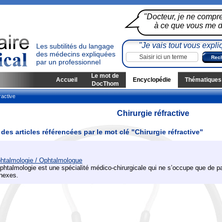
"Docteur, je ne compr
à ce que vous me di
"Je vais tout vous expli
Les subtilités du langage
des médecins expliquées
par un professionnel
Le mot de
Accueil
Encyclopédie
Thématiques
DocThom
ractive
Chirurgie réfractive
 des articles référencées par le mot clé "Chirurgie réfractive"
htalmologie / Ophtalmologue
ophtalmologie est une spécialité médico-chirurgicale qui ne s’occupe que de pa
nexes.