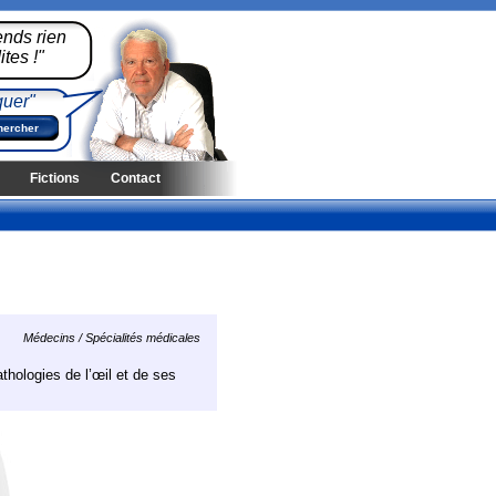
ends rien
tes !"
quer"
Fictions
Contact
Médecins / Spécialités médicales
thologies de l’œil et de ses