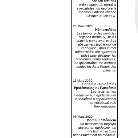
Sur l’en-tête des
ordonnances de certains
spécialistes, on peut lire la
mention « ancien chef de
clinique-assistant ».
25 Mars 2020
Hémorroïdes
Les hémorroïdes sont des
organes normaux, situés
dans le canal anal, et dont
absolument tout le monde
est équipé ; mais le mot
hémorroïdes est également
utilisé pour désigner les
problèmes hémorroïdaires,
ce qui entraîne une certaine
confusion dans l’esprit des
patients.
11 Mars 2020
Endémie / Epidémie /
Epidémiologie / Pandémie
Les trois termes
« endémie », « épidémie » et
« pandémie » appartiennent
au vocabulaire de
l’épidémiologie.
06 Mars 2020
Docteur / Médecin
Un médecin est toujours
docteur en médecine ; un
« docteur » n’est pas
nécessairement un médecin.