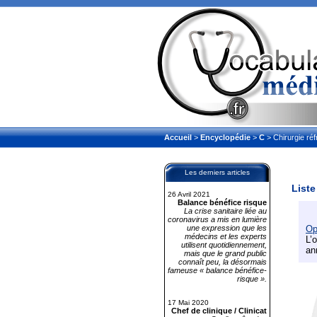
Accueil
>
Encyclopédie
>
C
> Chirurgie réf
Les derniers articles
Liste
26 Avril 2021
Balance bénéfice risque
La crise sanitaire liée au
coronavirus a mis en lumière
une expression que les
Op
médecins et les experts
L’
utilisent quotidiennement,
an
mais que le grand public
connaît peu, la désormais
fameuse « balance bénéfice-
risque ».
17 Mai 2020
Chef de clinique / Clinicat