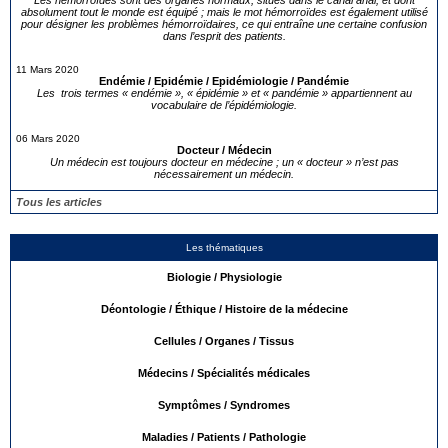
Les hémorroïdes sont des organes normaux, situés dans le canal anal, et dont
absolument tout le monde est équipé ; mais le mot hémorroïdes est également utilisé
pour désigner les problèmes hémorroïdaires, ce qui entraîne une certaine confusion
dans l’esprit des patients.
11 Mars 2020
Endémie / Epidémie / Epidémiologie / Pandémie
Les trois termes « endémie », « épidémie » et « pandémie » appartiennent au
vocabulaire de l’épidémiologie.
06 Mars 2020
Docteur / Médecin
Un médecin est toujours docteur en médecine ; un « docteur » n’est pas
nécessairement un médecin.
Tous les articles
Les thématiques
Biologie / Physiologie
Déontologie / Éthique / Histoire de la médecine
Cellules / Organes / Tissus
Médecins / Spécialités médicales
Symptômes / Syndromes
Maladies / Patients / Pathologie